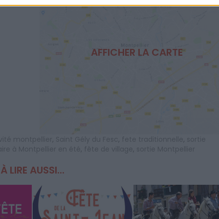
AFFICHER LA CARTE
vité montpellier
,
Saint Gély du Fesc
,
fete traditionnelle
,
sortie
ire à Montpellier en été
,
fête de village
,
sortie Montpellier
À LIRE AUSSI...