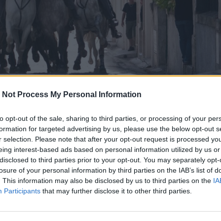
 Not Process My Personal Information
to opt-out of the sale, sharing to third parties, or processing of your per
formation for targeted advertising by us, please use the below opt-out s
r selection. Please note that after your opt-out request is processed y
août 2018 à 13h57
eing interest-based ads based on personal information utilized by us or
ély du Fesc vous invite à découvrir les traditions du 
disclosed to third parties prior to your opt-out. You may separately opt-
i 23 au lundi 27 août 2018.
losure of your personal information by third parties on the IAB’s list of
. This information may also be disclosed by us to third parties on the
IA
Participants
that may further disclose it to other third parties.
e taureaux
et
courses camarguaises
sont au program
te de village
de
St Gély du Fesc
.