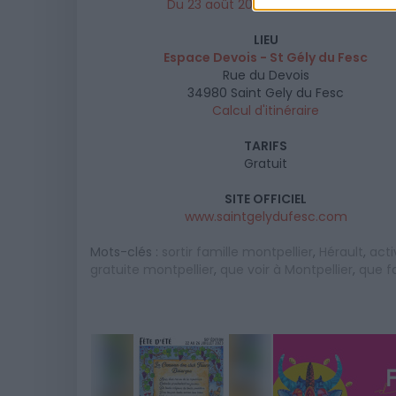
Du 23 août 2018 au 27 août 2018
LIEU
Espace Devois - St Gély du Fesc
Rue du Devois
34980
Saint Gely du Fesc
Calcul d'itinéraire
TARIFS
Gratuit
SITE OFFICIEL
www.saintgelydufesc.com
Mots-clés :
sortir famille montpellier
,
Hérault
,
acti
gratuite montpellier
,
que voir à Montpellier
,
que fa