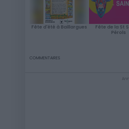
Fête d'été à Baillargues
Fête de la St S
Pérols
COMMENTAIRES
Ann