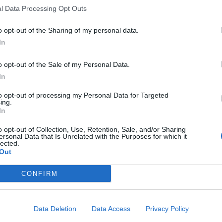
l Data Processing Opt Outs
aient pendant les 4 jours, pour offrir aux visiteurs des
ux noirs de Camargue, nerveux et puissants.
o opt-out of the Sharing of my personal data.
In
éfilé des bandes
,
apéro mousse
,
concours de belote
e
 des
fanfares
et
penas
.
o opt-out of the Sale of my Personal Data.
In
également de nombreuses animations ludiques pour les
nade à poney, spectacle pour enfants et
fête foraine
to opt-out of processing my Personal Data for Targeted
ing.
In
tivités, des
DJ
sur la scène de la Grand Rue et
orchestre
o opt-out of Collection, Use, Retention, Sale, and/or Sharing
ersonal Data that Is Unrelated with the Purposes for which it
a piste de danse de l'espace Georges Brassens.
lected.
Out
CONFIRM
Data Deletion
Data Access
Privacy Policy