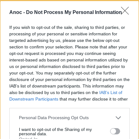
Anoc -
Do Not Process My Personal Information
If you wish to opt-out of the sale, sharing to third parties, or
processing of your personal or sensitive information for
targeted advertising by us, please use the below opt-out
section to confirm your selection. Please note that after your
opt-out request is processed you may continue seeing
interest-based ads based on personal information utilized by
us or personal information disclosed to third parties prior to
ART Montpellier - Foire Méditerranéenne des
your opt-out. You may separately opt-out of the further
Arts Contemporains
disclosure of your personal information by third parties on the
IAB’s list of downstream participants. This information may
Que vous soyez passionné d'art contemporain, galeriste ou
also be disclosed by us to third parties on the
IAB’s List of
simple amateur d'art, ART Montpellier, la Foire
Downstream Participants
that may further disclose it to other
Méditerranéenne des Arts Contemporains vous donne
third parties.
rendez-vous du 16 au 19 novembre 2023 pour 4 jours de
découvertes artistiques.
Personal Data Processing Opt Outs
I want to opt-out of the Sharing of my
personal data.
Opted In