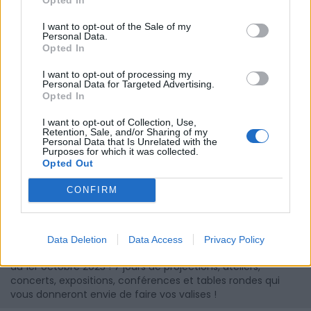
I want to opt-out of the Sale of my
Personal Data.
Opted In
I want to opt-out of processing my
Personal Data for Targeted Advertising.
Opted In
I want to opt-out of Collection, Use,
Retention, Sale, and/or Sharing of my
Personal Data that Is Unrelated with the
Purposes for which it was collected.
Opted Out
CONFIRM
What A Trip ! Festival International du Film de
voyage d'aventure
What A Trip ! est le festival international du Voyage
Data Deletion
Data Access
Privacy Policy
d'aventure de Montpellier qui se déroule du 26 septembre
au 1er octobre 2023 ! 7 jours de projections, ateliers,
concerts, expositions, conférences et tables rondes qui
vous donneront envie de faire vos valises !