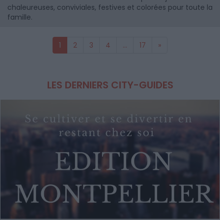
chaleureuses, conviviales, festives et colorées pour toute la
famille.
1
2
3
4
...
17
»
LES DERNIERS CITY-GUIDES