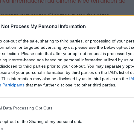
tival International du Cinéma Méditerranéen de
t avant tout un espace d'échange autour du cinéma
éastes, acteurs, scénaristes et autres réalistes se retrouvent
 Not Process My Personal Information
ntpellier pour ce Festival International du Cinéma
to opt-out of the sale, sharing to third parties, or processing of your per
formation for targeted advertising by us, please use the below opt-out s
s du Cinéma d’Animation
r selection. Please note that after your opt-out request is processed y
eing interest-based ads based on personal information utilized by us or
d à part vous invite à participer à la 3ème édition de son festival
disclosed to third parties prior to your opt-out. You may separately opt-
ontres du Cinéma d’Animation. Cette année, l'événement se
losure of your personal information by third parties on the IAB’s list of
u 26 novembre 2023 à Montpellier (Centre Rabelais, Salle
. This information may also be disclosed by us to third parties on the
IA
 Diagonal).
Participants
that may further disclose it to other third parties.
Festival International du Film de voyage d'aventure
l Data Processing Opt Outs
le festival international du Voyage d'aventure de Montpellier qui 
embre au 1er octobre 2023 ! 7 jours de projections, ateliers,
o opt-out of the Sharing of my personal data.
ions, conférences et tables rondes qui vous donneront envie de
In