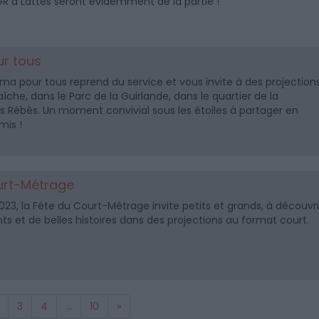
GR à Lattes seront évidemment de la partie !
r tous
éma pour tous reprend du service et vous invite à des projection
fraîche, dans le Parc de la Guirlande, dans le quartier de la
 Rébès. Un moment convivial sous les étoiles à partager en
mis !
urt-Métrage
023, la Fête du Court-Métrage invite petits et grands, à découvri
s et de belles histoires dans des projections au format court.
3
4
...
10
»