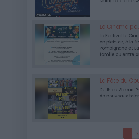
Multiplexe et le C
Le Cinéma pou
Le Festival Le Cin
en plein air, à la 
Pompignane et Las
famille ou entre a
La Fête du Co
Du 15 au 21 mars 2
de nouveaux talent
1
2