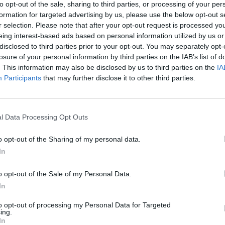
to opt-out of the sale, sharing to third parties, or processing of your per
formation for targeted advertising by us, please use the below opt-out s
r selection. Please note that after your opt-out request is processed y
is - St Gély du Fesc
eing interest-based ads based on personal information utilized by us or
disclosed to third parties prior to your opt-out. You may separately opt-
losure of your personal information by third parties on the IAB’s list of
Catégorie :
Extérieur > Parcs, Squares et Ja
. This information may also be disclosed by us to third parties on the
IA
Participants
that may further disclose it to other third parties.
rmations pratiques
Lieu
Rue du Devois
l Data Processing Opt Outs
80 Saint Gely du Fesc
o opt-out of the Sharing of my personal data.
Calcul d'itinéraire
In
o opt-out of the Sale of my Personal Data.
ÉNEMENTS PASSÉS
In
9 à St Gély-du-Fesc
to opt-out of processing my Personal Data for Targeted
ing.
 qu'on a visité le Sud, si on n'a pas vu une vraie Féria ! Le villag
In