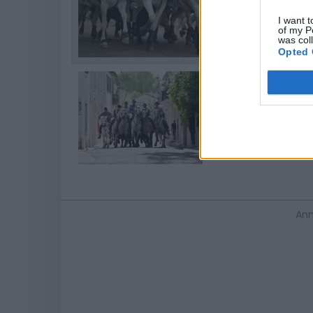
de Saint-Gély-du-
de découvrir et de 
I want t
of my P
jours.
was col
Opted 
Fête Locale de
Au nord de Montpel
traditions du Sud e
Ann