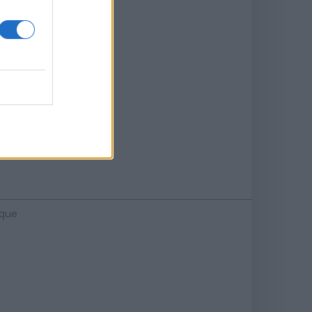
se
18.
ique