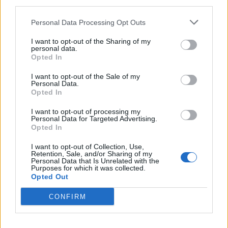
third parties.
histoire de cape et d'épée d'Alexandre Dumas. Le show
parcours toute la France et sera de passage à Montpellier
Personal Data Processing Opt Outs
pour deux représentations le samedi 17 juin 2017 à 15h30 et
à 21h au zénith sud.
I want to opt-out of the Sharing of my
personal data.
Opted In
I want to opt-out of the Sale of my
Personal Data.
Opted In
I want to opt-out of processing my
Personal Data for Targeted Advertising.
Opted In
I want to opt-out of Collection, Use,
Retention, Sale, and/or Sharing of my
Personal Data that Is Unrelated with the
Purposes for which it was collected.
Opted Out
CONFIRM
La chauve souris - Festival Folies d'O 2017