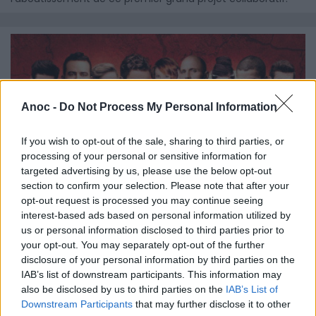
Anoc -
Do Not Process My Personal Information
If you wish to opt-out of the sale, sharing to third parties, or
processing of your personal or sensitive information for
targeted advertising by us, please use the below opt-out
section to confirm your selection. Please note that after your
opt-out request is processed you may continue seeing
interest-based ads based on personal information utilized by
us or personal information disclosed to third parties prior to
your opt-out. You may separately opt-out of the further
disclosure of your personal information by third parties on the
Les 3 Mousquetaires
IAB’s list of downstream participants. This information may
Après le triomphe de la comédie musicale "Robin Des Bois",
also be disclosed by us to third parties on the
IAB’s List of
Roberto Ciurleo, Gilbert et Nicole Coullier et Eléonore De
Downstream Participants
that may further disclose it to other
Galard reviennent avec "Les 3 Mousquetaires", la célèbre