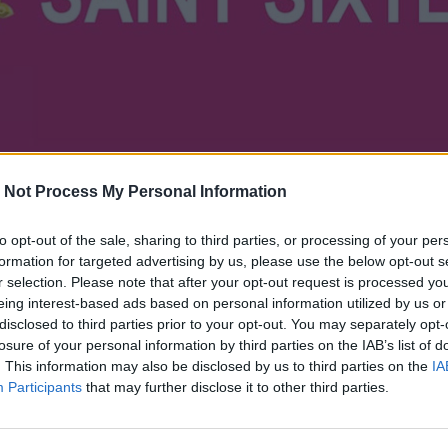
 Not Process My Personal Information
to opt-out of the sale, sharing to third parties, or processing of your per
formation for targeted advertising by us, please use the below opt-out s
r selection. Please note that after your opt-out request is processed y
eing interest-based ads based on personal information utilized by us or
s fêtes votives les plus représentatives de la région.
disclosed to third parties prior to your opt-out. You may separately opt-
amarguaise sont au programme de ces 6 jours de
losure of your personal information by third parties on the IAB’s list of
. This information may also be disclosed by us to third parties on the
IA
Participants
that may further disclose it to other third parties.
oirs de cette
Fête de la St Sixte
, DJ et orchestres se