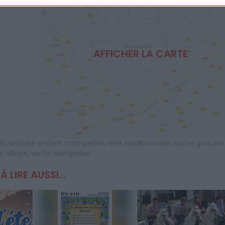
AFFICHER LA CARTE
lt
,
activité enfant montpellier
,
fete traditionnelle
,
sortie gratuite
e village
,
sortie Montpellier
À LIRE AUSSI...