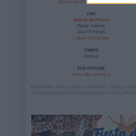
Du 5 août 2023 au 10 août 2023
LIEU
Mairie de Pérols
Place Carnot
34470
Perols
Calcul d'itinéraire
TARIFS
Gratuit
SITE OFFICIEL
www.ville-perols.fr
Mots-clés :
sortir famille montpellier
,
Pérols
,
Hérau
montpellier
,
que faire à Montpellier en été
,
fête d