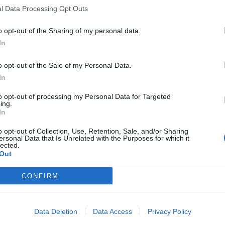
rvis de la Mairie, pour assurer l'ambiance musicale et vous
l Data Processing Opt Outs
o opt-out of the Sharing of my personal data.
s
se dérouleront principalement aux arènes municipales,
In
.
o opt-out of the Sale of my Personal Data.
os
,
encierros
,
abrivados
,
taureau piscine
et autres
cour
In
ante, procession de la St Sixte et autres animations
s de cette
fête votive traditionnelle
.
to opt-out of processing my Personal Data for Targeted
ing.
In
 découvrir ou renouer avec les traditions du Languedoc !
o opt-out of Collection, Use, Retention, Sale, and/or Sharing
ersonal Data that Is Unrelated with the Purposes for which it
lected.
Out
és sur le site officiel de la Commune
.
CONFIRM
Data Deletion
Data Access
Privacy Policy