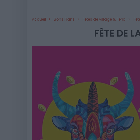
Accueil
Bons Plans
Fêtes de village & Féria
Fêt
FÊTE DE L