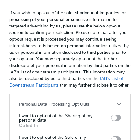
Infos pratiques
:
If you wish to opt-out of the sale, sharing to third parties, or
processing of your personal or sensitive information for
Retrouvez le
programme détaillé sur le site officiel
targeted advertising by us, please use the below opt-out
de Castelnau-le-Lez
section to confirm your selection. Please note that after your
opt-out request is processed you may continue seeing
L'abus d'alcool est dangereux pour la santé. A
interest-based ads based on personal information utilized by
consommer avec modération.
us or personal information disclosed to third parties prior to
your opt-out. You may separately opt-out of the further
disclosure of your personal information by third parties on the
IAB’s list of downstream participants. This information may
INFORMATIONS PRATIQUES
also be disclosed by us to third parties on the
IAB’s List of
DATES ET HORAIRES
Downstream Participants
that may further disclose it to other
Du 21 juin 2019 au 23 juin 2019
third parties.
LIEU
Personal Data Processing Opt Outs
Parc Montplaisir
I want to opt-out of the Sharing of my
Allée du Parc Montplaisir
personal data.
34170
Castelnau le Lez
Opted In
Calcul d'itinéraire
I want to opt-out of the Sale of my