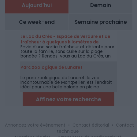
Aujourd'hui
Demain
Ce week-end
Semaine prochaine
Le Lac du Crès - Espace de verdure et de
fraîcheur à quelques kilomètres de
Envie d'une sortie fraîcheur et détente pour
Montpellier
toute la famille, sans cuire sur la plage
bondée ? Rendez-vous au Lac du Crès, un
espace de 27 hectares ouverts
gratuitement à tous et toute l'année à
Parc zoologique de Lunaret
quelques kilomètres de Montpellier.
Le parc zoologique de Lunaret, le zoo
incontournable de Montpellier, est l'endroit
idéal pour une belle balade en pleine
garrigue à la découverte des animaux des
cinq continents.
Affinez votre recherche
Annoncez votre événement
•
Contact éditorial
•
Contact
technique