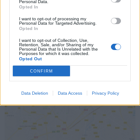
TARIFS
Personal Data.
Opted In
Gratuit
I want to opt-out of processing my
SITE OFFICIEL
Personal Data for Targeted Advertising.
www.castelnau-le-lez.fr
Opted In
I want to opt-out of Collection, Use,
Retention, Sale, and/or Sharing of my
Personal Data that Is Unrelated with the
Purposes for which it was collected.
Opted Out
CONFIRM
AFFICHER LA CARTE
Data Deletion
Data Access
Privacy Policy