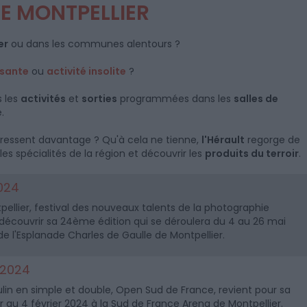
E MONTPELLIER
er
ou dans les communes alentours ?
nsante
ou
activité insolite
?
 les
activités
et
sorties
programmées dans les
salles de
e.
ntéressent davantage ? Qu'à cela ne tienne,
l'Hérault
regorge de
s spécialités de la région et découvrir les
produits du terroir
.
024
ellier, festival des nouveaux talents de la photographie
découvrir sa 24ème édition qui se déroulera du 4 au 26 mai
de l'Esplanade Charles de Gaulle de Montpellier.
 2024
lin en simple et double, Open Sud de France, revient pour sa
r au 4 février 2024 à la Sud de France Arena de Montpellier.