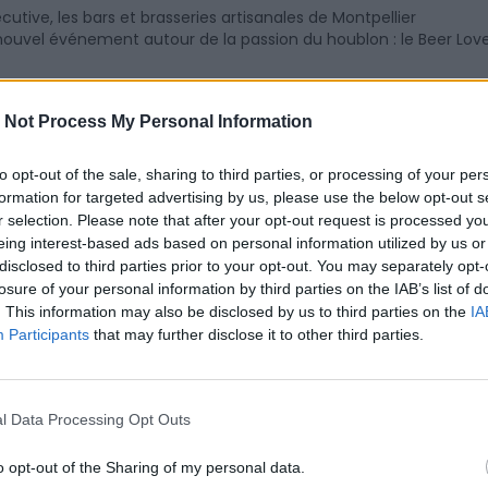
tive, les bars et brasseries artisanales de Montpellier
nouvel événement autour de la passion du houblon : le Beer Lov
is à Sète
 Not Process My Personal Information
 Fêtes de la Saint Louis à Sète, des animations, spectacles,
tifs, joutes et feu d'artifice sont au programme le long des
to opt-out of the sale, sharing to third parties, or processing of your per
ns les rues de Sète.
formation for targeted advertising by us, please use the below opt-out s
r selection. Please note that after your opt-out request is processed y
eing interest-based ads based on personal information utilized by us or
disclosed to third parties prior to your opt-out. You may separately opt-
enez profiter de la Fiesta d'Eté du Crès pour découvrir les
losure of your personal information by third parties on the IAB’s list of
tives, mais également, les soirées festives et dansantes, et les
. This information may also be disclosed by us to third parties on the
IA
 pour enfants.
Participants
that may further disclose it to other third parties.
la Plage
Plage, ce sont 2 jours de festivités à Villeneuve-lès-Maguelone,
l Data Processing Opt Outs
août 2023, sur la plage du Pilou.
o opt-out of the Sharing of my personal data.