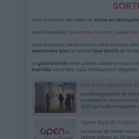
SORTI
Vous cherchez des idées de
sortie sur Montpelli
Vous êtes plutôt
spectacle
,
concert
,
soirée da
Vous trouverez certainement votre bonheur dans
spectacles
,
bars
et autres
lieux festifs
de la vill
La
gastronomie
et les plaisirs culinaires vous i
marchés
et rendez-vous estivaux pour déguster le
Les Boutographies 2
Les Boutographies de Montp
européenne, vous invite à 
2023 au Pavillon Populaire 
Open Sud de France
Le tournoi de tennis mascu
14ème édition du 28 janvie