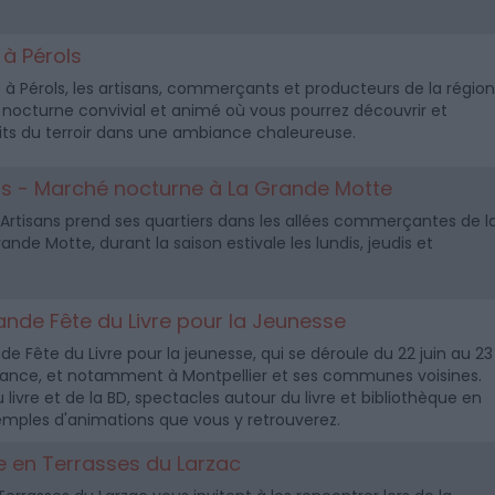
 à Pérols
é à Pérols, les artisans, commerçants et producteurs de la région
 nocturne convivial et animé où vous pourrez découvrir et
its du terroir dans une ambiance chaleureuse.
ans - Marché nocturne à La Grande Motte
es Artisans prend ses quartiers dans les allées commerçantes de l
de Motte, durant la saison estivale les lundis, jeudis et
Grande Fête du Livre pour la Jeunesse
ande Fête du Livre pour la jeunesse, qui se déroule du 22 juin au 23
 France, et notamment à Montpellier et ses communes voisines.
u livre et de la BD, spectacles autour du livre et bibliothèque en
xemples d'animations que vous y retrouverez.
e en Terrasses du Larzac