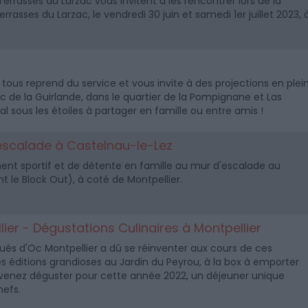
errasses du Larzac vous invitent à les rencontrer lors de la
rasses du Larzac, le vendredi 30 juin et samedi 1er juillet 2023, 
tous reprend du service et vous invite à des projections en plei
Parc de la Guirlande, dans le quartier de la Pompignane et Las
 sous les étoiles à partager en famille ou entre amis !
'escalade à Castelnau-le-Lez
t sportif et de détente en famille au mur d'escalade au
 le Block Out), à coté de Montpellier.
ier - Dégustations Culinaires à Montpellier
ués d'Oc Montpellier a dû se réinventer aux cours de ces
s éditions grandioses au Jardin du Peyrou, à la box à emporter
venez déguster pour cette année 2022, un déjeuner unique
hefs.