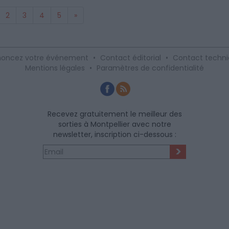
2
3
4
5
»
oncez votre événement
•
Contact éditorial
•
Contact techn
Mentions légales
•
Paramètres de confidentialité
Recevez gratuitement le meilleur des
sorties à Montpellier avec notre
newsletter, inscription ci-dessous :
>