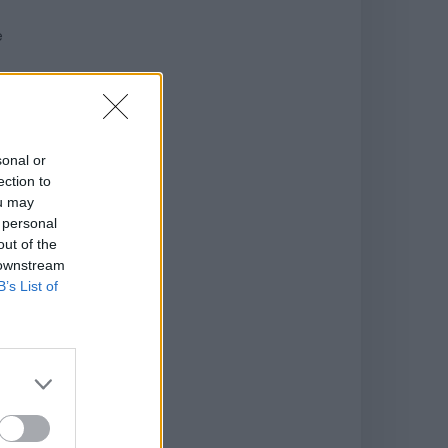
e
sonal or
ection to
ou may
 personal
out of the
 downstream
B’s List of