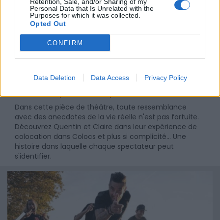
Retention, Sale, and/or Sharing of my
Personal Data that Is Unrelated with the
Purposes for which it was collected.
Opted Out
CONFIRM
Data Deletion
Data Access
Privacy Policy
Colocs et plus si complicité...
Dans cette pièce de théâtre, toute ressemblance
avec des anecdotes de la vie réelle n'est pas fortuite.
Découvrez Quentin et Claire dans leur expérience de
colocation dans Colocs et plus si complicité... Une
histoire dans laquelle chaque spectateur peut
s'identifier.