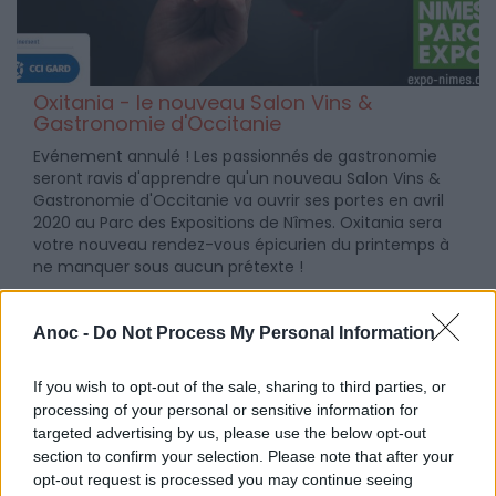
Oxitania - le nouveau Salon Vins &
Gastronomie d'Occitanie
Evénement annulé ! Les passionnés de gastronomie
seront ravis d'apprendre qu'un nouveau Salon Vins &
Gastronomie d'Occitanie va ouvrir ses portes en avril
2020 au Parc des Expositions de Nîmes. Oxitania sera
votre nouveau rendez-vous épicurien du printemps à
ne manquer sous aucun prétexte !
Anoc -
Do Not Process My Personal Information
If you wish to opt-out of the sale, sharing to third parties, or
processing of your personal or sensitive information for
targeted advertising by us, please use the below opt-out
section to confirm your selection. Please note that after your
opt-out request is processed you may continue seeing