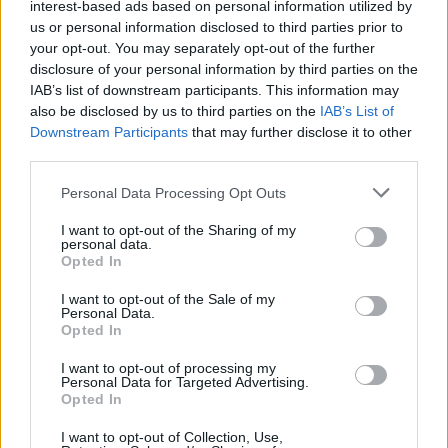
interest-based ads based on personal information utilized by
us or personal information disclosed to third parties prior to
your opt-out. You may separately opt-out of the further
disclosure of your personal information by third parties on the
IAB’s list of downstream participants. This information may
also be disclosed by us to third parties on the
IAB’s List of
Downstream Participants
that may further disclose it to other
Un couple (presque) parfait au Théâtre de
third parties.
la Comédie de Nîmes
Personal Data Processing Opt Outs
Représentations annulées ! Que vous soyez en couple
ou célibataire, parent ou grand parent, rendez-vous au
I want to opt-out of the Sharing of my
Théâtre de la Comédie de Nîmes pour la comédie
personal data.
déjantée "Un couple (presque) parfait", écrite et jouée
Opted In
par David Pagliaroli.
I want to opt-out of the Sale of my
Personal Data.
Opted In
I want to opt-out of processing my
Personal Data for Targeted Advertising.
Opted In
I want to opt-out of Collection, Use,