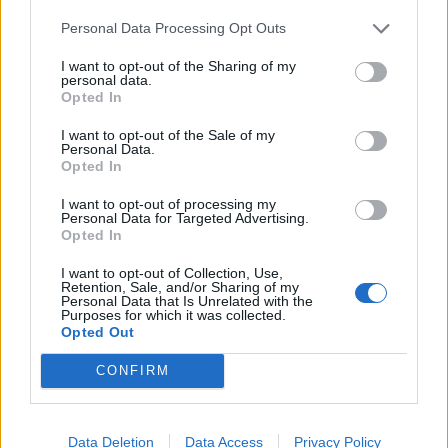
Du 1er octobre 2020 au 31 octobre 2020
Personal Data Processing Opt Outs
LIEU
Le Kawa Théâtre
I want to opt-out of the Sharing of my
18 Rue Fouques
personal data.
Opted In
34000
Montpellier
Calcul d'itinéraire
I want to opt-out of the Sale of my
ACCÈS
Personal Data.
Tram : Rondelet
Opted In
TARIFS
I want to opt-out of processing my
Personal Data for Targeted Advertising.
Plein tarif : 16€
Opted In
SITE OFFICIEL
I want to opt-out of Collection, Use,
kawatheatre.com
Retention, Sale, and/or Sharing of my
Personal Data that Is Unrelated with the
Purposes for which it was collected.
Opted Out
CONFIRM
Data Deletion
Data Access
Privacy Policy