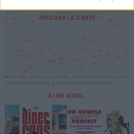
AFFICHER LA CARTE
Mots-clés :
théâtre montpellier
,
comédie
,
Montpellier
,
sortir
à montpellier
,
Hérault
,
que faire à Montpellier ce soir
À LIRE AUSSI...