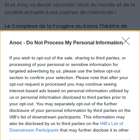
là et Amy va devoir raconter l'état du monde et de la
société actuelle à ses copines de chambrée !
Le Complexe de la Fougère au Kawa Théâtre de
Montpellier
dresse un portrait caustique et drôle de
l'absurdité du monde moderne, confronté à 3 visions
Anoc -
Do Not Process My Personal Information
du monde et 3 époques différentes.
If you wish to opt-out of the sale, sharing to third parties, or
Ecrite par
Sophie Bonneau
et mise en scène par
processing of your personal or sensitive information for
Christian Fabrice
(déjà vus dans
"Des parents
targeted advertising by us, please use the below opt-out
presque parfaits"
), la
comédie originale
Le
section to confirm your selection. Please note that after your
Complexe de la Fougère
est interprétée par
Lucia
opt-out request is processed you may continue seeing
interest-based ads based on personal information utilized by
Izoird
("
Colocs et plus si complicité
"),
Karine
us or personal information disclosed to third parties prior to
Barranco
et
Sophie Bonneau
.
your opt-out. You may separately opt-out of the further
disclosure of your personal information by third parties on the
IAB’s list of downstream participants. This information may
INFORMATIONS PRATIQUES
also be disclosed by us to third parties on the
IAB’s List of
Downstream Participants
that may further disclose it to other
DATES ET HORAIRES
third parties.