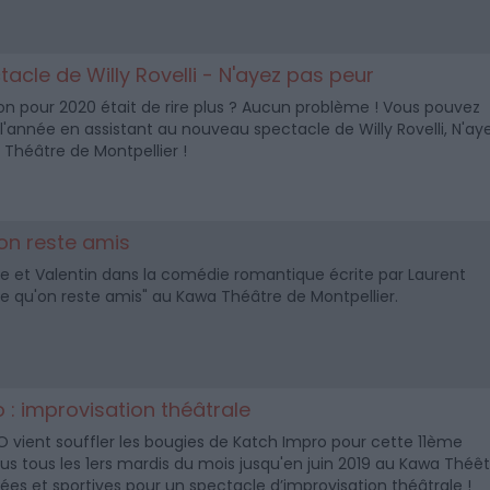
cle de Willy Rovelli - N'ayez pas peur
tion pour 2020 était de rire plus ? Aucun problème ! Vous pouvez
année en assistant au nouveau spectacle de Willy Rovelli, N'ay
 Théâtre de Montpellier !
'on reste amis
e et Valentin dans la comédie romantique écrite par Laurent
re qu'on reste amis" au Kawa Théâtre de Montpellier.
 : improvisation théâtrale
vient souffler les bougies de Katch Impro pour cette 11ème
s tous les 1ers mardis du mois jusqu'en juin 2019 au Kawa Théêt
es et sportives pour un spectacle d’improvisation théâtrale !