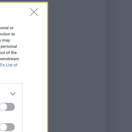
sonal or
ection to
ou may
 personal
out of the
 downstream
B’s List of
la
ous
urs
qui