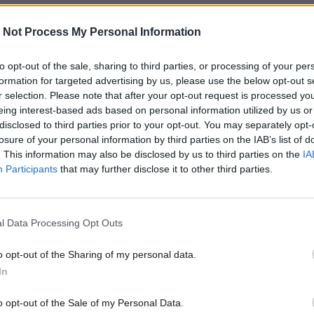
Tram : Rondelet
 Not Process My Personal Information
Site web
//www.kawatheatre.com/
to opt-out of the sale, sharing to third parties, or processing of your per
formation for targeted advertising by us, please use the below opt-out s
r selection. Please note that after your opt-out request is processed y
ÉNEMENTS PASSÉS
eing interest-based ads based on personal information utilized by us or
disclosed to third parties prior to your opt-out. You may separately opt-
y
losure of your personal information by third parties on the IAB’s list of
. This information may also be disclosed by us to third parties on the
IA
coupés du monde, candidats au titre de Pape, sont enfermés à 
Participants
that may further disclose it to other third parties.
thae du Vatican. À l’issue de ce conclave épique, « la Voix » n
té du nouveau Pape 2.0 !
l Data Processing Opt Outs
st une ordure !
o opt-out of the Sharing of my personal data.
oujours une ordure et certaines fêtes de noël mériteraient toujo
In
cues ! Retrouvez la comédie culte du Splendid dans une version 
et le texte des auteurs.
o opt-out of the Sale of my Personal Data.