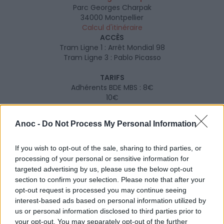
Parc Georges Charpak
34000
Montpellier
Calcul d'itinéraire
ACCÈS
Tram Ligne 1 : Arrêt Mondial 98
Tram Ligne 3 : Pablo Picasso
TARIFS
Adhérents BDE MBS : 8€
10€
Equipe de 5 personnes : 35€
Anoc -
Do Not Process My Personal Information
ÂGE RECOMMANDÉ
Tout public
If you wish to opt-out of the sale, sharing to third parties, or
DURÉE MOYENNE
processing of your personal or sensitive information for
2 h
targeted advertising by us, please use the below opt-out
section to confirm your selection. Please note that after your
SITE OFFICIEL
opt-out request is processed you may continue seeing
www.facebook.com
interest-based ads based on personal information utilized by
us or personal information disclosed to third parties prior to
your opt-out. You may separately opt-out of the further