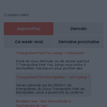
COMMENTAIRES
Aujourd'hui
Demain
Ce week-end
Semaine prochaine
Trampoline Park You Jump - Odysseum
Envie de vous défouler ou de sauter partout
? Trampoline Park You Jump vous invite à
Montpellier Odysseum pour profiter des
trampolines mais aussi du parcours Ninja.
Trampoline Park Montpellier - Let's jump !
Venez rebondir sur les 2500m² de
trampolines, du futur Trampoline Park de
Montpellier, situé à proximité du cinéma
CGR de Lattes.
Boulder Line - Mur d'escalade à
Castelnau-le-Lez