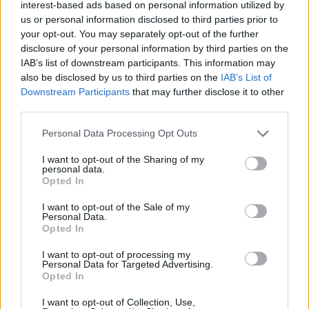
interest-based ads based on personal information utilized by
du Montpellier Beach Masters, du 30 août au 3
us or personal information disclosed to third parties prior to
septembre 2023.
your opt-out. You may separately opt-out of the further
disclosure of your personal information by third parties on the
IAB’s list of downstream participants. This information may
also be disclosed by us to third parties on the
IAB’s List of
Downstream Participants
that may further disclose it to other
third parties.
Personal Data Processing Opt Outs
I want to opt-out of the Sharing of my
personal data.
Opted In
I want to opt-out of the Sale of my
Personal Data.
Opted In
I want to opt-out of processing my
Personal Data for Targeted Advertising.
Vitalsport Decathlon Odysseum
Opted In
L'événement sportif Vitalsport revient dans votre
I want to opt-out of Collection, Use,
magasin DECATHLON ODYSSEUM le week-end du 2 et 3