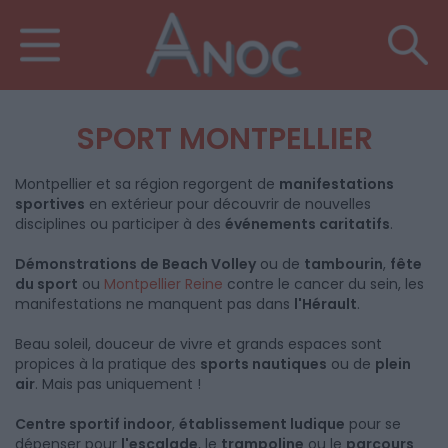
SPORT MONTPELLIER
Montpellier et sa région regorgent de
manifestations
sportives
en extérieur pour découvrir de nouvelles
disciplines ou participer à des
événements caritatifs
.
Démonstrations de Beach Volley
ou de
tambourin
,
fête
du sport
ou
Montpellier Reine
contre le cancer du sein, les
manifestations ne manquent pas dans
l'Hérault
.
Beau soleil, douceur de vivre et grands espaces sont
propices à la pratique des
sports nautiques
ou de
plein
air
. Mais pas uniquement !
Centre sportif indoor
,
établissement ludique
pour se
dépenser pour
l'escalade
, le
trampoline
ou le
parcours