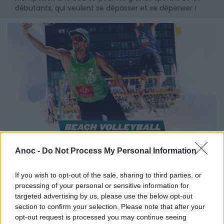
débutants, qui veulent se dépasser et se dépenser !
Anoc -
Do Not Process My Personal Information
If you wish to opt-out of the sale, sharing to third parties, or
Montpellier Beach Masters - Tournoi de
processing of your personal or sensitive information for
Beach Volley
targeted advertising by us, please use the below opt-out
section to confirm your selection. Please note that after your
Rendez-vous encore cette année sur le parvis de la
opt-out request is processed you may continue seeing
Mairie de Montpellier pour assister à la 19ème édition