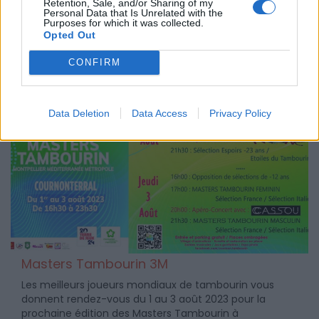
Retention, Sale, and/or Sharing of my
septembre 2023.
Personal Data that Is Unrelated with the
Purposes for which it was collected.
Opted Out
CONFIRM
Data Deletion
Data Access
Privacy Policy
Masters Tambourin 3M
Les meilleurs joueurs mondiaux de tambourin vous
donnent rendez-vous du 1 au 3 août 2023 pour la
prochaine édition des Masters Tambourin à