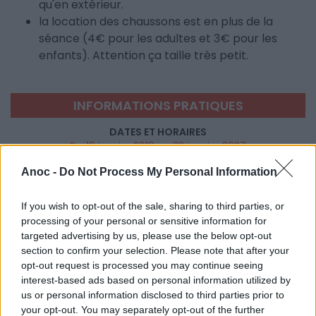
qu'en extérieur.
la location des chaussons est en plus de la
séance (4€ pour les adultes et 3€ pour les
enfants). Attention ça taille très petit.
INFORMATIONS PRATIQUES
DATES ET HORAIRES
Du 19 janvier 2018 au 22 janvier 2027
Anoc -
Do Not Process My Personal Information
LIEU
Boulder Line
400 Avenue Marcel Dassault
If you wish to opt-out of the sale, sharing to third parties, or
34170
Castelnau le Lez
processing of your personal or sensitive information for
Calcul d'itinéraire
targeted advertising by us, please use the below opt-out
section to confirm your selection. Please note that after your
TARIFS
opt-out request is processed you may continue seeing
La séance Enfant (-10 ans) : 12€
interest-based ads based on personal information utilized by
La séance adulte : 16€
us or personal information disclosed to third parties prior to
your opt-out. You may separately opt-out of the further
ÂGE RECOMMANDÉ