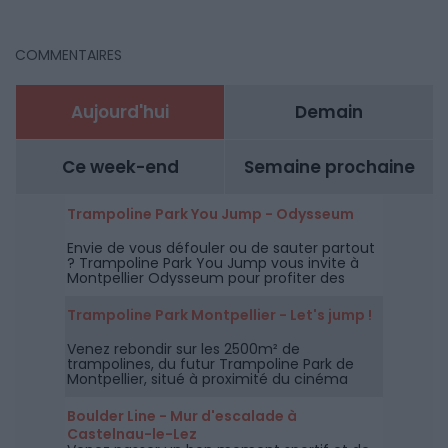
COMMENTAIRES
Aujourd'hui
Demain
Ce week-end
Semaine prochaine
Trampoline Park You Jump - Odysseum
Envie de vous défouler ou de sauter partout
? Trampoline Park You Jump vous invite à
Montpellier Odysseum pour profiter des
trampolines mais aussi du parcours Ninja.
Trampoline Park Montpellier - Let's jump !
Venez rebondir sur les 2500m² de
trampolines, du futur Trampoline Park de
Montpellier, situé à proximité du cinéma
CGR de Lattes.
Boulder Line - Mur d'escalade à
Castelnau-le-Lez