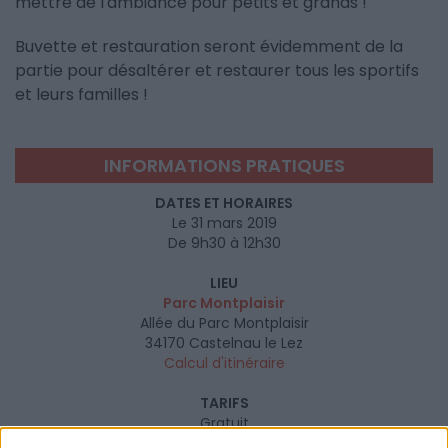
mettre de l'ambiance pour petits et grands !
Buvette et restauration seront évidemment de la
partie pour désaltérer et restaurer tous les sportifs
et leurs familles !
INFORMATIONS PRATIQUES
DATES ET HORAIRES
Le 31 mars 2019
De 9h30 à 12h30
LIEU
Parc Montplaisir
Allée du Parc Montplaisir
34170
Castelnau le Lez
Calcul d'itinéraire
TARIFS
Gratuit