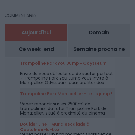
COMMENTAIRES
Aujourd'hui
Demain
Ce week-end
Semaine prochaine
Trampoline Park You Jump - Odysseum
Envie de vous défouler ou de sauter partout
? Trampoline Park You Jump vous invite à
Montpellier Odysseum pour profiter des
trampolines mais aussi du parcours Ninja.
Trampoline Park Montpellier - Let's jump !
Venez rebondir sur les 2500m² de
trampolines, du futur Trampoline Park de
Montpellier, situé à proximité du cinéma
CGR de Lattes.
Boulder Line - Mur d'escalade à
Castelnau-le-Lez
Venez passer un bon moment sportif et de