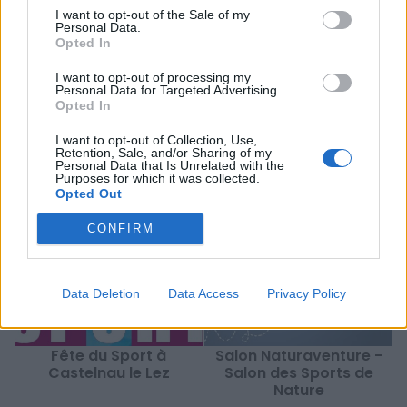
I want to opt-out of the Sale of my
Personal Data.
Opted In
I want to opt-out of processing my
Personal Data for Targeted Advertising.
Mots-clés :
sport montpellier
,
sortir famille montpellier
,
Opted In
castelnau le lez
,
Hérault
,
activité enfant montpellier
,
sortie
gratuite montpellier
I want to opt-out of Collection, Use,
Retention, Sale, and/or Sharing of my
Personal Data that Is Unrelated with the
À LIRE AUSSI...
Purposes for which it was collected.
Opted Out
CONFIRM
Data Deletion
Data Access
Privacy Policy
Fête du Sport à
Salon Naturaventure -
Castelnau le Lez
Salon des Sports de
Nature