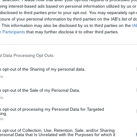
 tous les sports de nature qu'offre notre belle région.
eing interest-based ads based on personal information utilized by us or
disclosed to third parties prior to your opt-out. You may separately opt-
losure of your personal information by third parties on the IAB’s list of
20 !
. This information may also be disclosed by us to third parties on the
IA
Participants
that may further disclose it to other third parties.
ture
se déroule au parc des Expo de Montpellier du 13 au 1
e consécutive, tous les passionnés de plus en plus nombr
ée pédestre, équitation, cyclotourisme, escalade, vélo, ski
l Data Processing Opt Outs
conférences
,
défis sportifs
... vous pourrez découvrir tou
ure et organiser votre prochaine aventure !
o opt-out of the Sharing of my personal data.
In
rands vous attendent également sur le salon des
Sports 
 de bloc, aviron, équitation sur poney, slakeline et de
o opt-out of the Sale of my Personal Data.
ez pas votre maillot de bain pour découvrir le canoë kayak
In
core le kayak-polo.
to opt-out of processing my Personal Data for Targeted
tion sportive et la sensibilité au respect de l'environneme
ing.
In
on avec la nature peut s'inscrire parfaitement dans une
t un village du Salon
Naturaventure
est consacré à ces
o opt-out of Collection, Use, Retention, Sale, and/or Sharing
ersonal Data that Is Unrelated with the Purposes for which it
t durable. N'hésitez pas à rencontrer les professionnels 