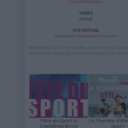
Calcul d'itinéraire
TARIFS
Gratuit
SITE OFFICIEL
www.salon-naturaventure.com
Mots-clés :
sport montpellier
,
événement montpel
Montpellier
,
sortie gratuite montpellier
,
que faire 
Fête du Sport à
La Tournée d'été
Castelnau le Lez
Sport