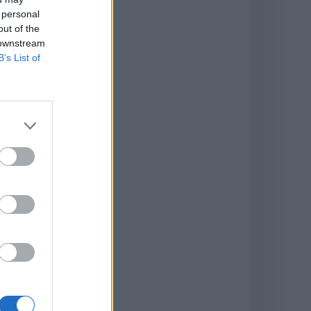
 personal
out of the
 downstream
B’s List of
5
eux
,
tes
de
, la
nt.
et