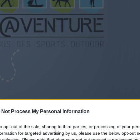
 Not Process My Personal Information
 le 6 mars 2020 à 10h25
to opt-out of the sale, sharing to third parties, or processing of your per
020 ! Le Parc des Expositions de Montpellier donne rend
formation for targeted advertising by us, please use the below opt-out s
 13 au 15 mars 2020. Randonnée, équitation, voile, sp
r selection. Please note that after your opt-out request is processed y