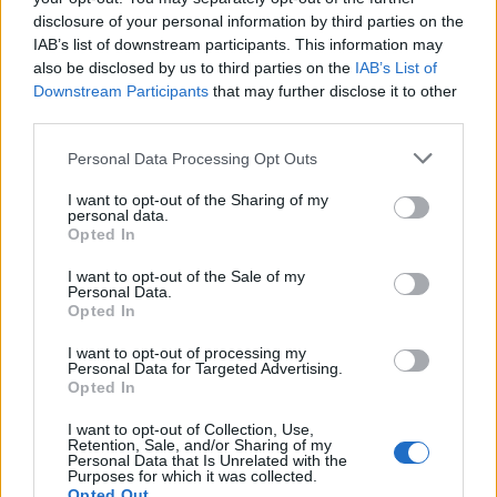
TARIFS
disclosure of your personal information by third parties on the
Pour les simples visiteurs : Gratuit
IAB’s list of downstream participants. This information may
par accompagnant pour le repas : 11€
also be disclosed by us to third parties on the
IAB’s List of
par sportif licencié pour les activités et/ou cross + repas :
Downstream Participants
that may further disclose it to other
14€
third parties.
SITE OFFICIEL
Personal Data Processing Opt Outs
www.facebook.com
I want to opt-out of the Sharing of my
personal data.
Opted In
I want to opt-out of the Sale of my
Personal Data.
Opted In
I want to opt-out of processing my
Personal Data for Targeted Advertising.
Opted In
AFFICHER LA CARTE
I want to opt-out of Collection, Use,
Retention, Sale, and/or Sharing of my
Personal Data that Is Unrelated with the
Purposes for which it was collected.
Opted Out