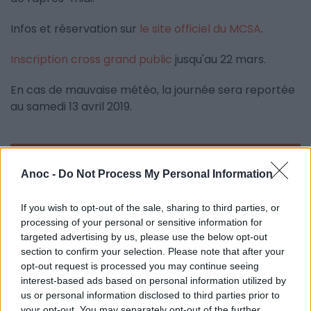
Infos et réservation sur
le site officiel du MCSA
.
Inscription cross grand public
jusqu'au 22 mars.
En cas de mauvaise météo, la journée sera reportée
au samedi 13 avril 2019.
INFORMATIONS PRATIQUES
Anoc -
Do Not Process My Personal Information
DATES ET HORAIRES
Le 1er avril 2023
If you wish to opt-out of the sale, sharing to third parties, or
De 9h à 16h30
processing of your personal or sensitive information for
LIEU
targeted advertising by us, please use the below opt-out
Bois de Montmaur
section to confirm your selection. Please note that after your
Bois de Montmaur
opt-out request is processed you may continue seeing
34090
Montpellier
interest-based ads based on personal information utilized by
Calcul d'itinéraire
us or personal information disclosed to third parties prior to
your opt-out. You may separately opt-out of the further