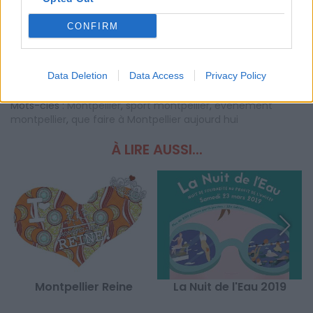
CONFIRM
Data Deletion
Data Access
Privacy Policy
Mots-clés :
Montpellier
,
sport montpellier
,
événement
montpellier
,
que faire à Montpellier aujourd hui
À LIRE AUSSI...
Montpellier Reine
La Nuit de l'Eau 2019