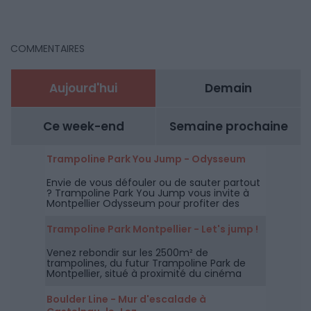
COMMENTAIRES
Aujourd'hui
Demain
Ce week-end
Semaine prochaine
Trampoline Park You Jump - Odysseum
Envie de vous défouler ou de sauter partout
? Trampoline Park You Jump vous invite à
Montpellier Odysseum pour profiter des
trampolines mais aussi du parcours Ninja.
Trampoline Park Montpellier - Let's jump !
Venez rebondir sur les 2500m² de
trampolines, du futur Trampoline Park de
Montpellier, situé à proximité du cinéma
CGR de Lattes.
Boulder Line - Mur d'escalade à