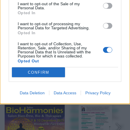
I want to opt-out of the Sale of my
Personal Data.
AFFICHER LA CARTE
Opted In
I want to opt-out of processing my
Personal Data for Targeted Advertising.
Opted In
I want to opt-out of Collection, Use,
Retention, Sale, and/or Sharing of my
Personal Data that Is Unrelated with the
Purposes for which it was collected.
Opted Out
Mots-clés :
Montpellier
,
festival montpellier
,
Hérault
,
Marché
CONFIRM
du Lez
,
vintage
,
que faire à Montpellier ce week end
,
marché de créateurs
Data Deletion
Data Access
Privacy Policy
À LIRE AUSSI...