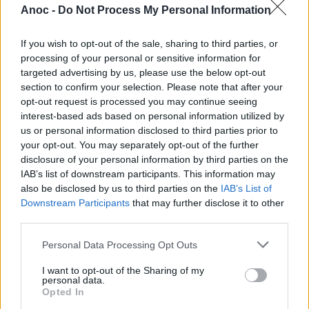
Anoc -
Do Not Process My Personal Information
LIEU
Marché du Lez
If you wish to opt-out of the sale, sharing to third parties, or
1348 Avenue de la Mer-Raymond Dugrand
processing of your personal or sensitive information for
34000
Montpellier
targeted advertising by us, please use the below opt-out
Calcul d'itinéraire
section to confirm your selection. Please note that after your
ACCÈS
opt-out request is processed you may continue seeing
Tram Ligne 3 : Arrêt Pablo Picasso
interest-based ads based on personal information utilized by
us or personal information disclosed to third parties prior to
TARIFS
Gratuit
your opt-out. You may separately opt-out of the further
disclosure of your personal information by third parties on the
SITE OFFICIEL
IAB’s list of downstream participants. This information may
www.facebook.com
also be disclosed by us to third parties on the
IAB’s List of
Downstream Participants
that may further disclose it to other
third parties.
Personal Data Processing Opt Outs
I want to opt-out of the Sharing of my
personal data.
Opted In