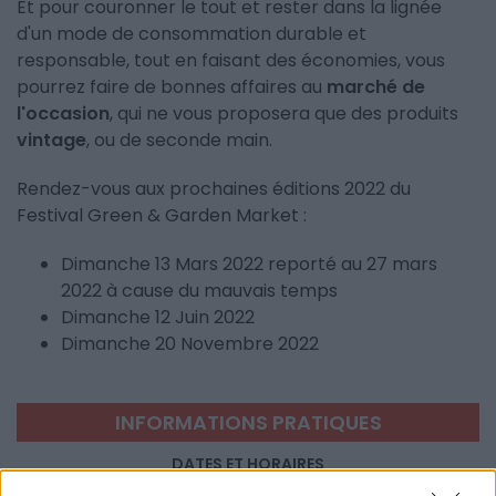
Et pour couronner le tout et rester dans la lignée
d'un mode de consommation durable et
responsable, tout en faisant des économies, vous
pourrez faire de bonnes affaires au
marché de
l'occasion
, qui ne vous proposera que des produits
vintage
, ou de seconde main.
Rendez-vous aux prochaines éditions 2022 du
Festival Green & Garden Market :
Dimanche 13 Mars 2022 reporté au 27 mars
2022 à cause du mauvais temps
Dimanche 12 Juin 2022
Dimanche 20 Novembre 2022
INFORMATIONS PRATIQUES
DATES ET HORAIRES
Du 27 mars 2022 au 20 novembre 2022