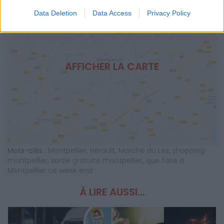
Data Deletion
Data Access
Privacy Policy
AFFICHER LA CARTE
Mots-clés :
Montpellier
,
Hérault
,
Marché du Lez
,
shopping
montpellier
,
sortie gratuite montpellier
,
que faire à
Montpellier ce week end
À LIRE AUSSI...