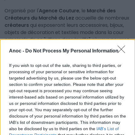
Organisé par l'
Agence Couture
, le
Marché des
Créateurs du Marché du Lez
accueille de nombreux
créateurs
qui exposeront leurs accessoires, bijoux,
objets de décoration et textiles mode dans la cour
principale de ce "village dans la ville" où vous pourrez
dénicher le cadeau idéal original, ou le petit
Anoc -
Do Not Process My Personal Information
accessoire qui vous fera craquer. Fête des Mères,
anniversaires ou juste pour le plaisir d'offrir, vous y
If you wish to opt-out of the sale, sharing to third parties, or
trouverez certainement une idée cadeau qui plaira à
processing of your personal or sensitive information for
coup sûr !
targeted advertising by us, please use the below opt-out
section to confirm your selection. Please note that after your
En plus de constituer une bonne opportunité de faire
opt-out request is processed you may continue seeing
des affaires, le
Marché des Créateurs
est aussi
interest-based ads based on personal information utilized by
l'occasion de mettre à l'honneur l'artisanat et de
us or personal information disclosed to third parties prior to
your opt-out. You may separately opt-out of the further
sensibiliser les visiteurs au "made in France". Pour les
disclosure of your personal information by third parties on the
prochaines journées du
Marché des Créateurs
,
IAB’s list of downstream participants. This information may
rendez-vous les 6 et 13 septembre 2020 et le 3
also be disclosed by us to third parties on the
IAB’s List of
octobre 2020 au
Marché du Lez de Montpellier
!
Downstream Participants
that may further disclose it to other