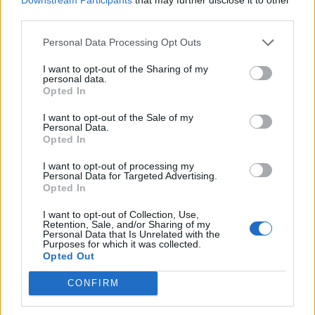
third parties.
Un combo gagnant-gagnant qui a tout pour plaire !
Personal Data Processing Opt Outs
I want to opt-out of the Sharing of my
INFORMATIONS PRATIQUES
personal data.
Opted In
LIEU
Marché du Lez
I want to opt-out of the Sale of my
Personal Data.
1348 Avenue de la Mer-Raymond Dugrand
Opted In
34000
Montpellier
Calcul d'itinéraire
I want to opt-out of processing my
ACCÈS
Personal Data for Targeted Advertising.
Tram Ligne 3 : Arrêt Pablo Picasso
Opted In
TARIFS
I want to opt-out of Collection, Use,
Retention, Sale, and/or Sharing of my
Gratuit
Personal Data that Is Unrelated with the
Purposes for which it was collected.
SITE OFFICIEL
Opted Out
www.facebook.com
CONFIRM