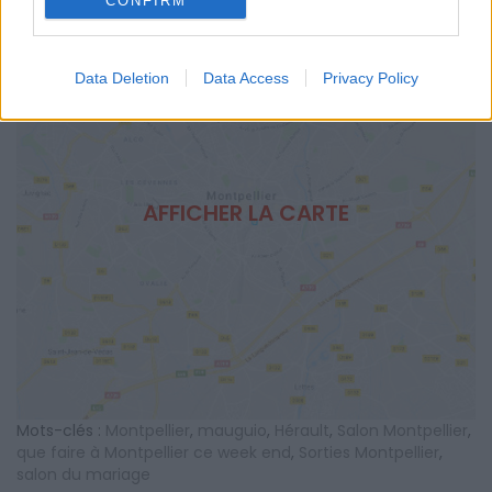
CONFIRM
Data Deletion
Data Access
Privacy Policy
AFFICHER LA CARTE
Mots-clés :
Montpellier
,
mauguio
,
Hérault
,
Salon Montpellier
,
que faire à Montpellier ce week end
,
Sorties Montpellier
,
salon du mariage