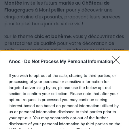
Montée
invite les futurs mariés au
Château de
Flaugergues
à Montpellier pour y découvrir une
cinquantaine d'exposants, proposant leurs services
pour le plus beau jour de votre vie !
Sur le thème
chic et bohème
, vous y découvrirez des
prestataires de qualité pour votre décoration de
salle, votre wedding cake, vos photos et vidéos, votre
salle de réception, votre traiteur, votre robe, vos
Anoc -
Do Not Process My Personal Information
alliances, votre
wedding planner
, etc. Pas moins de
55 exposants seront présents pour vous proposer
If you wish to opt-out of the sale, sharing to third parties, or
leurs services et des
foodtrucks
seront là pour
processing of your personal or sensitive information for
régaler les visiteurs.
targeted advertising by us, please use the below opt-out
section to confirm your selection. Please note that after your
Dégustations
,
démonstrations
et
animations
opt-out request is processed you may continue seeing
seront au cœur de ce
week-end
poétique et idyllique
interest-based ads based on personal information utilized by
pour assister à la concrétisation du mariage dont
us or personal information disclosed to third parties prior to
vous avez toujours rêvé !
your opt-out. You may separately opt-out of the further
disclosure of your personal information by third parties on the