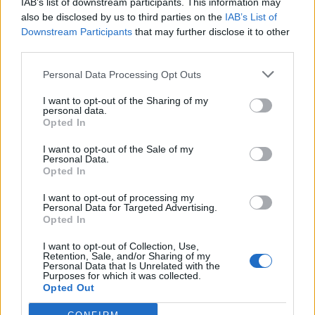
IAB’s list of downstream participants. This information may
Entrée libre pour les visiteurs.
also be disclosed by us to third parties on the
IAB’s List of
Downstream Participants
that may further disclose it to other
third parties.
INFORMATIONS PRATIQUES
Personal Data Processing Opt Outs
DATES ET HORAIRES
Du 20 janvier 2024 au 21 janvier 2024
I want to opt-out of the Sharing of my
personal data.
LIEU
Opted In
Château de Flaugergues
I want to opt-out of the Sale of my
1744 Avenue Albert Einstein
Personal Data.
34000
Montpellier
Opted In
Calcul d'itinéraire
ACCÈS
I want to opt-out of processing my
Place de France
Personal Data for Targeted Advertising.
Opted In
TARIFS
I want to opt-out of Collection, Use,
Gratuit
Retention, Sale, and/or Sharing of my
Personal Data that Is Unrelated with the
Purposes for which it was collected.
SITE OFFICIEL
Opted Out
www.facebook.com