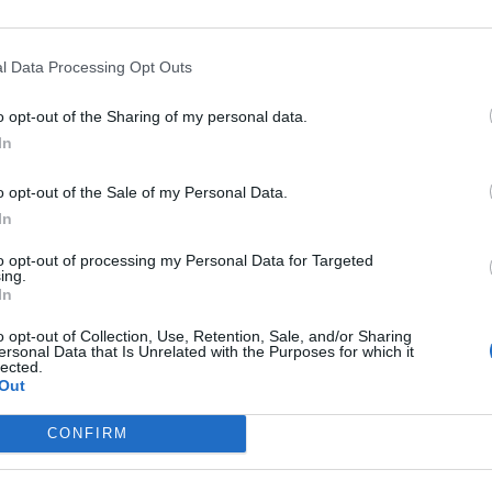
octurnes
ne peuvent pas manquer ce rendez-vous estiv
l Data Processing Opt Outs
invite à découvrir les produits des artisans locaux, camel
er dans vos valises !
o opt-out of the Sharing of my personal data.
In
avon, coquillages et autres "must-have" de l'été se succè
a Grande Motte
, à quelques kilomètres de
Montpellier
.
o opt-out of the Sale of my Personal Data.
In
raîcheur du soir, vous pourrez arpenter les allées de ce ma
re de votre été, ou du petit souvenir à rapporter après le
to opt-out of processing my Personal Data for Targeted
ing.
In
l'indique, un
marché artisanal nocturne
qui se déroule 
o opt-out of Collection, Use, Retention, Sale, and/or Sharing
ersonal Data that Is Unrelated with the Purposes for which it
s de 16h à minuit en juillet et en août.
lected.
Out
CONFIRM
t payants.