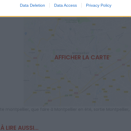
Data Deletion
Data Access
Privacy Policy
AFFICHER LA CARTE
ite montpellier
,
que faire à Montpellier en été
,
sortie Montpellier
,
À LIRE AUSSI...