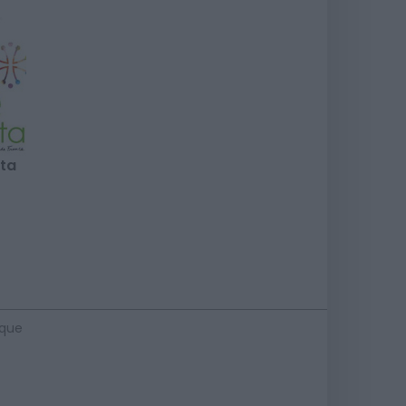
ta
ique