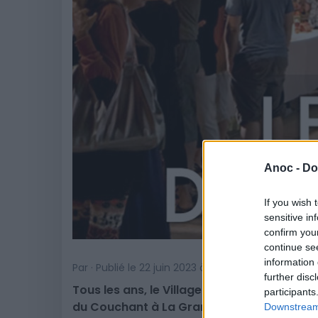
Anoc -
Do
If you wish 
sensitive in
confirm you
continue se
information 
Par · Publié le 22 juin 2023 à 8h23
further disc
Tous les ans, le Village des Artisans pren
participants
du Couchant à La Grande Motte, durant la s
Downstream 