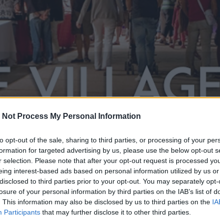
 Not Process My Personal Information
to opt-out of the sale, sharing to third parties, or processing of your per
formation for targeted advertising by us, please use the below opt-out s
r selection. Please note that after your opt-out request is processed y
eing interest-based ads based on personal information utilized by us or
disclosed to third parties prior to your opt-out. You may separately opt-
losure of your personal information by third parties on the IAB’s list of
d ses quartiers dans les allées commerçantes de la pla
. This information may also be disclosed by us to third parties on the
IA
aison estivale les lundis, jeudis et samedis soirs.
Participants
that may further disclose it to other third parties.