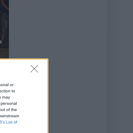
sonal or
ection to
ou may
 personal
out of the
 downstream
ge
B’s List of