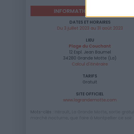
INFORMATIONS PRATIQUES
DATES ET HORAIRES
Du 3 juillet 2023 au 31 août 2023
LIEU
Plage du Couchant
12 Espl. Jean Baumel
34280
Grande Motte (La)
Calcul d'itinéraire
TARIFS
Gratuit
SITE OFFICIEL
www.lagrandemotte.com
Mots-clés :
Hérault
,
La Grande Motte
,
sortie gratu
marché nocturne
,
que faire à Montpellier ce soir