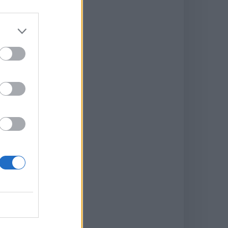
al
ots
dent
rché
s
en