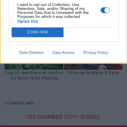
sortie Montpellier
I want to opt-out of Collection, Use,
Retention, Sale, and/or Sharing of my
Personal Data that Is Unrelated with the
À LIRE AUSSI...
Purposes for which it was collected.
Opted Out
CONFIRM
Data Deletion
Data Access
Privacy Policy
Top 10 des bars et restos
Fête de la Bière à Sète
où fêter la St Patrick
d
COMMENTAIRES
LES DERNIERS CITY-GUIDES