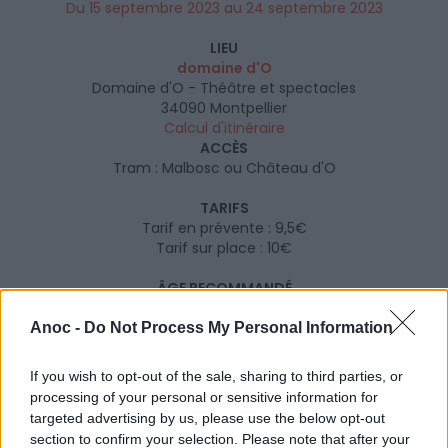
Du 15 septembre 2023 au 24 septembre 2023
LIEU
domaine d'O
Domaine d'O - Théâtre et spectacles
34090
Montpellier
Calcul d'itinéraire
ACCÈS
Tram : Malbosc ou Château d'O
TARIFS
Tarif en prévente : 9,5€
Tarif sur place : 10€
ÂGE RECOMMANDÉ
À partir de 18 ans
Anoc -
Do Not Process My Personal Information
SITE OFFICIEL
beerlove.fr
If you wish to opt-out of the sale, sharing to third parties, or
processing of your personal or sensitive information for
targeted advertising by us, please use the below opt-out
section to confirm your selection. Please note that after your