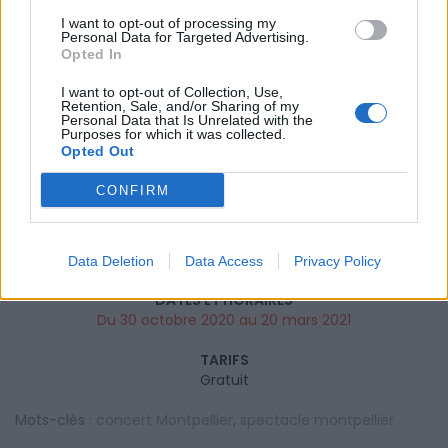
gratuitement pendant la période de confinement.
I want to opt-out of processing my
Vous pouvez ainsi varier les émissions de télévision
Personal Data for Targeted Advertising.
pour combler l’ennui.
Opted In
I want to opt-out of Collection, Use,
Et pour varier les plaisirs, n’oubliez pas d’aller faire un
Retention, Sale, and/or Sharing of my
tour au musée… avec les
nombreuses visites
Personal Data that Is Unrelated with the
Purposes for which it was collected.
virtuelles disponibles en ligne
. Des vidéos et
Opted Out
expériences virtuelles originales pour les grands et
les petits !
CONFIRM
INFORMATIONS PRATIQUES
Data Deletion
Data Access
Privacy Policy
DATES ET HORAIRES
Du 30 octobre 2020 au 20 mars 2021
TARIFS
Gratuit
Mots-clés :
concert Montpellier
,
spectacle montpellier