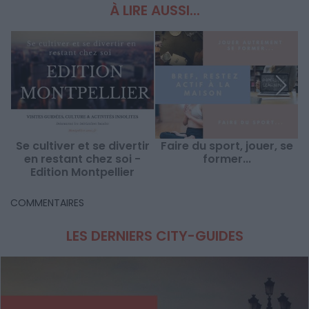
À LIRE AUSSI...
Se cultiver et se divertir
Faire du sport, jouer, se
en restant chez soi -
former...
s
Edition Montpellier
COMMENTAIRES
LES DERNIERS CITY-GUIDES