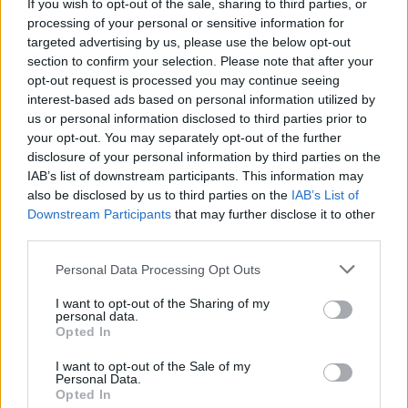
If you wish to opt-out of the sale, sharing to third parties, or
Si vous préférez les pièces de théâtre, sachez que le
processing of your personal or sensitive information for
site Opsis TV propose l’accès à plus de 600 pièces
targeted advertising by us, please use the below opt-out
section to confirm your selection. Please note that after your
de théâtre et comédie gratuitement pendant 1 mois.
opt-out request is processed you may continue seeing
L’offre est indiquée sur une publication
de leur page
interest-based ads based on personal information utilized by
Facebook
. En streaming et en illimité, il vous faudra
us or personal information disclosed to third parties prior to
tout de même créer un compte mais sachez que
your opt-out. You may separately opt-out of the further
chaque jour,
un nouveau spectacle est mis en ligne
disclosure of your personal information by third parties on the
et accessible gratuitement sans création de
IAB’s list of downstream participants. This information may
compte
.
also be disclosed by us to third parties on the
IAB’s List of
Downstream Participants
that may further disclose it to other
ème
third parties.
Le 7
art non plus n’est pas en reste avec
le site
OpenCulture
propose un catalogue impressionnant
Personal Data Processing Opt Outs
de grands classiques du cinéma. Le site n’est pas très
véloce, et la recherche n’est pas très intuitive, mais
I want to opt-out of the Sharing of my
personal data.
c’est une mine d’or pour les amoureux du petit et
Opted In
grand écran. Les chaînes de télévision aussi font un
geste pour leurs abonnés. Canal+, Orange, Free, et
I want to opt-out of the Sale of my
Personal Data.
quelques autres proposent des chaînes
Opted In