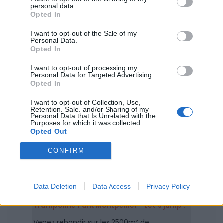
personal data.
Opted In
I want to opt-out of the Sale of my
Mots-clés :
Montpellier
,
sport montpellier
,
événement
Personal Data.
montpellier
,
Hérault
Opted In
I want to opt-out of processing my
Personal Data for Targeted Advertising.
COMMENTAIRES
Opted In
I want to opt-out of Collection, Use,
Aujourd'hui
Demain
Retention, Sale, and/or Sharing of my
Personal Data that Is Unrelated with the
Purposes for which it was collected.
Ce week-end
Semaine prochaine
Opted Out
CONFIRM
Trampoline Park You Jump - Odysseum
Envie de vous défouler ou de sauter partout
? Trampoline Park You Jump vous invite à
Montpellier Odysseum pour profiter des
Data Deletion
Data Access
Privacy Policy
trampolines mais aussi du parcours Ninja.
Trampoline Park Montpellier - Let's jump !
Venez rebondir sur les 2500m² de