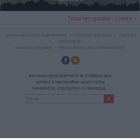
Tous les guides : Loisirs >
Annoncez votre événement
•
Contact éditorial
•
Contact
technique
Mentions légales
•
Paramètres de confidentialité
Recevez gratuitement le meilleur des
sorties à Montpellier avec notre
newsletter, inscription ci-dessous :
>