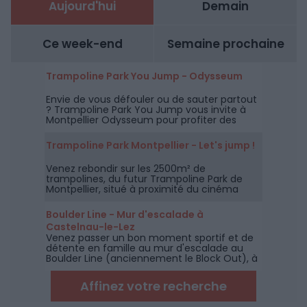
Aujourd'hui
Demain
Ce week-end
Semaine prochaine
Trampoline Park You Jump - Odysseum
Envie de vous défouler ou de sauter partout
? Trampoline Park You Jump vous invite à
Montpellier Odysseum pour profiter des
trampolines mais aussi du parcours Ninja.
Trampoline Park Montpellier - Let's jump !
Venez rebondir sur les 2500m² de
trampolines, du futur Trampoline Park de
Montpellier, situé à proximité du cinéma
CGR de Lattes.
Boulder Line - Mur d'escalade à
Castelnau-le-Lez
Venez passer un bon moment sportif et de
détente en famille au mur d'escalade au
Boulder Line (anciennement le Block Out), à
coté de Montpellier.
Affinez votre recherche