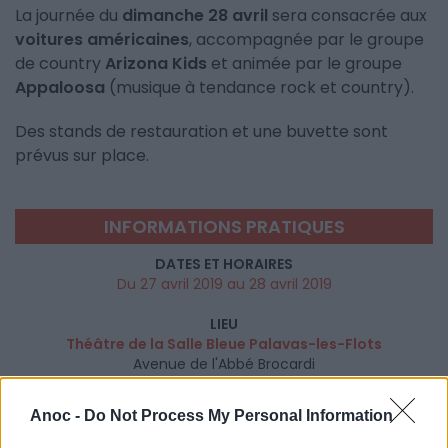
La journée du
dimanche 28 avril
sera consacrée aux
voitures américaines
, accompagnée par le groupe
de country
Arizona Kids
et animée par le groupe
Appaloosa
(musique à tendance rock et country).
Des stands de restauration et une buvette sont
prévus sur place.
INFORMATIONS PRATIQUES
DATES ET HORAIRES
Du 27 avril 2019 au 28 avril 2019
LIEU
Théâtre de la Salle Bleue Palavas-les-Flots
Avenue de l'Abbé Brocardi
34250
Palavas les Flots
Calcul d'itinéraire
Anoc -
Do Not Process My Personal Information
TARIFS