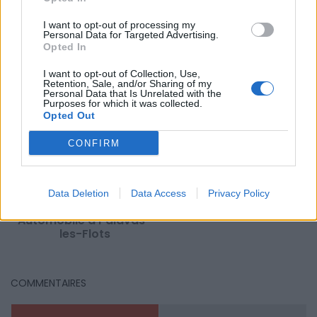
Mots-clés :
Hérault
,
Palavas les Flots
,
week end montpellier
,
sortie gratuite montpellier
,
que faire à Montpellier ce week
I want to opt-out of processing my
Personal Data for Targeted Advertising.
end
Opted In
À LIRE AUSSI...
I want to opt-out of Collection, Use,
Retention, Sale, and/or Sharing of my
Personal Data that Is Unrelated with the
Purposes for which it was collected.
Opted Out
CONFIRM
Data Deletion
Data Access
Privacy Policy
Salon du Sport
Automobile à Palavas-
les-Flots
COMMENTAIRES