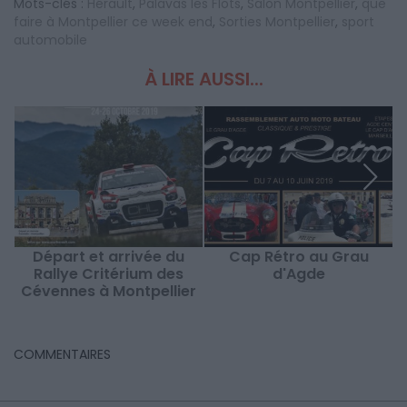
Mots-clés :
Hérault
,
Palavas les Flots
,
Salon Montpellier
,
que
faire à Montpellier ce week end
,
Sorties Montpellier
,
sport
automobile
À LIRE AUSSI...
Départ et arrivée du
Cap Rétro au Grau
Rallye Critérium des
d'Agde
Cévennes à Montpellier
A
COMMENTAIRES