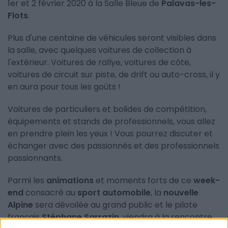
1er et 2 février 2020 à la Salle Bleue de
Palavas-les-
Flots
.
Plus d'une centaine de véhicules seront visibles dans
la salle, avec quelques voitures de collection à
l'extérieur. Voitures de rallye, voitures de côte,
voitures de circuit sur piste, de drift ou auto-cross, il y
en aura pour tous les goûts !
Voitures de particuliers et bolides de compétition,
équipements et stands de professionnels, vous allez
en prendre plein les yeux ! Vous pourrez discuter et
échanger avec des passionnés et des professionnels
passionnants.
Parmi les
animations
et moments forts de ce
week-
end
consacré au
sport automobile
, la
nouvelle
Alpine
sera dévoilée au grand public et le pilote
français
Stéphane Sarrazin
, viendra à la rencontre