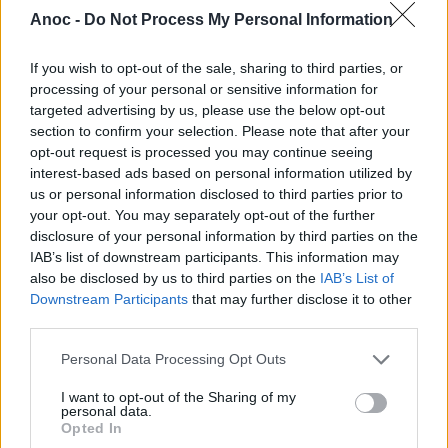
des passionnés de sport automobile et de ses fans.
Anoc -
Do Not Process My Personal Information
On peut également noter la présence de
Yohan
Rossel
, parrain de l'événement, lors de ce
If you wish to opt-out of the sale, sharing to third parties, or
processing of your personal or sensitive information for
ème
11
Salon du Sport Automobile
de
Palavas-les-
targeted advertising by us, please use the below opt-out
Flots
.
section to confirm your selection. Please note that after your
opt-out request is processed you may continue seeing
Vers 11h, une parade dans les rues de
Palavas-les-
interest-based ads based on personal information utilized by
Flots
sera organisée avec le Maire de la ville, avec
us or personal information disclosed to third parties prior to
moteurs vrombissants et carrosseries rutilantes.
your opt-out. You may separately opt-out of the further
disclosure of your personal information by third parties on the
Infos pratiques
:
IAB’s list of downstream participants. This information may
also be disclosed by us to third parties on the
IAB’s List of
Grand parking gratuit à disposition.
Downstream Participants
that may further disclose it to other
third parties.
Personal Data Processing Opt Outs
I want to opt-out of the Sharing of my
personal data.
Opted In