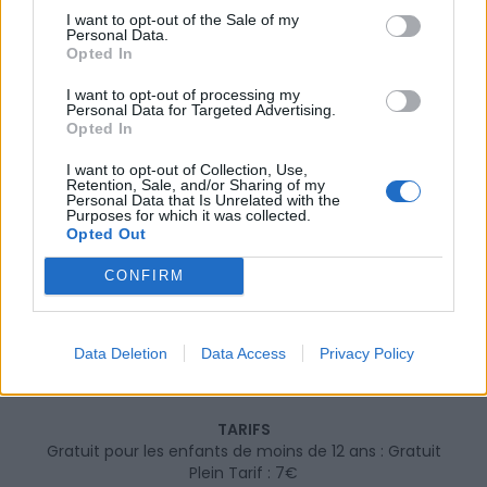
I want to opt-out of the Sale of my
Personal Data.
Opted In
I want to opt-out of processing my
Personal Data for Targeted Advertising.
Opted In
I want to opt-out of Collection, Use,
Retention, Sale, and/or Sharing of my
INFORMATIONS PRATIQUES
Personal Data that Is Unrelated with the
Purposes for which it was collected.
DATES ET HORAIRES
Opted Out
Du 1er février 2020 au 2 février 2020
CONFIRM
LIEU
Théâtre de la Salle Bleue Palavas-les-Flots
Avenue de l'Abbé Brocardi
Data Deletion
Data Access
Privacy Policy
34250
Palavas les Flots
Calcul d'itinéraire
TARIFS
Gratuit pour les enfants de moins de 12 ans : Gratuit
Plein Tarif : 7€