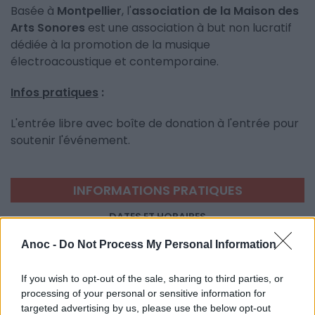
Basée à
Montpellier
, l'
association de la Maison des
Arts Sonores
est une association à but non lucratif
dédiée à la promotion de la musique
électroacoustique et contemporaine.
Infos pratiques
:
L'entrée libre avec boîte de donation à l'entrée pour
soutenir l'événement.
INFORMATIONS PRATIQUES
DATES ET HORAIRES
Du 31 mai 2023 au 4 juin 2023
Anoc -
Do Not Process My Personal Information
LIEU
Opéra Comédie
If you wish to opt-out of the sale, sharing to third parties, or
11 Boulevard Victor Hugo
processing of your personal or sensitive information for
34000
Montpellier
targeted advertising by us, please use the below opt-out