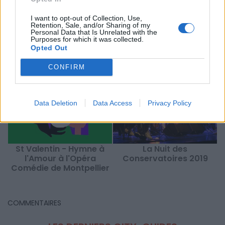
Mots-clés :
Écusson
,
Montpellier
,
concert Montpellier
,
festival montpellier
,
Hérault
,
opéra montpellier
,
Sorties
I want to opt-out of Collection, Use,
Retention, Sale, and/or Sharing of my
Montpellier
Personal Data that Is Unrelated with the
Purposes for which it was collected.
À LIRE AUSSI...
Opted Out
CONFIRM
Data Deletion
Data Access
Privacy Policy
St Valentin - Hymne à
La Nuit des
L
l'Amour à l'Opéra
Conservatoires 2019
Comédie de Montpellier
COMMENTAIRES