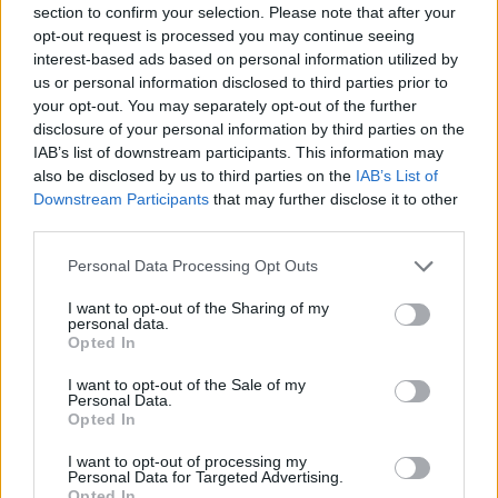
Calcul d'itinéraire
section to confirm your selection. Please note that after your
ACCÈS
opt-out request is processed you may continue seeing
Tram : Comédie
interest-based ads based on personal information utilized by
us or personal information disclosed to third parties prior to
SITE OFFICIEL
your opt-out. You may separately opt-out of the further
klangacousmonium.wordpress.com
disclosure of your personal information by third parties on the
IAB’s list of downstream participants. This information may
also be disclosed by us to third parties on the
IAB’s List of
Downstream Participants
that may further disclose it to other
third parties.
Personal Data Processing Opt Outs
I want to opt-out of the Sharing of my
personal data.
AFFICHER LA CARTE
Opted In
I want to opt-out of the Sale of my
Personal Data.
Opted In
I want to opt-out of processing my
Personal Data for Targeted Advertising.
Opted In