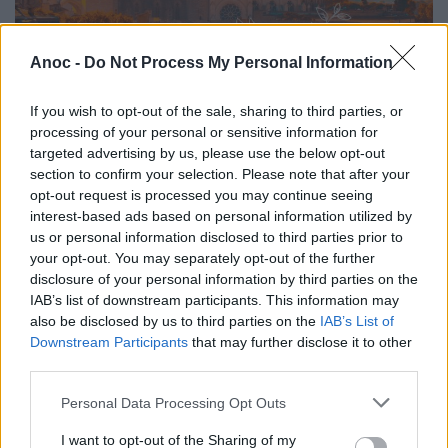
Anoc -
Do Not Process My Personal Information
If you wish to opt-out of the sale, sharing to third parties, or
processing of your personal or sensitive information for
targeted advertising by us, please use the below opt-out
section to confirm your selection. Please note that after your
opt-out request is processed you may continue seeing
interest-based ads based on personal information utilized by
Tous en terrasses... du Larzac
us or personal information disclosed to third parties prior to
Tous en terrasses... du Larzac est un événement
your opt-out. You may separately opt-out of the further
œnologique d'envergure. Il permet aux Montpelliérains
disclosure of your personal information by third parties on the
et aux visiteurs de rencontrer les vignerons de l'AOC
IAB’s list of downstream participants. This information may
Terrasses du Larzac et de déguster leurs vins, dans les
also be disclosed by us to third parties on the
IAB’s List of
bars, restaurants et cavistes de Montpellier durant
Downstream Participants
that may further disclose it to other
toute une journée.
third parties.
Personal Data Processing Opt Outs
I want to opt-out of the Sharing of my