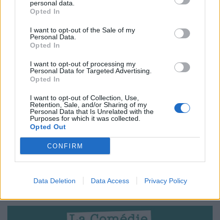
personal data.
Opted In
I want to opt-out of the Sale of my
Personal Data.
Opted In
I want to opt-out of processing my
Personal Data for Targeted Advertising.
Opted In
I want to opt-out of Collection, Use,
Retention, Sale, and/or Sharing of my
Personal Data that Is Unrelated with the
Purposes for which it was collected.
La Plus Incroyable des Chasses aux
Opted Out
Trésors - Let's Motiv
CONFIRM
Le Magazine Let's Motiv vous invite à parcourir les rues
du centre historique de Montpellier à la recherche des
nombreux œufs contenant de supers cadeaux pour
cette seconde édition de la Chasse aux Trésors la plus
Data Deletion
Data Access
Privacy Policy
incroyable du Sud de la France !