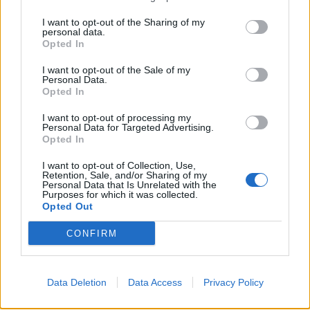
I want to opt-out of the Sharing of my
personal data.
Opted In
Différent - Le nouveau spectacle d'Ahmed
Sylla au Pasino de La Grande Motte
I want to opt-out of the Sale of my
Personal Data.
Rendez-vous au Pasino de La Grande Motte le mercredi 17
Opted In
avril 2019 pour se payer une bonne tranche de rire avec
Différent, le nouveau spectacle de l'humoriste Ahmed
I want to opt-out of processing my
Sylla.
Personal Data for Targeted Advertising.
Opted In
I want to opt-out of Collection, Use,
Retention, Sale, and/or Sharing of my
Personal Data that Is Unrelated with the
Purposes for which it was collected.
Opted Out
CONFIRM
Data Deletion
Data Access
Privacy Policy