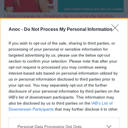
Laura Laune au Pasino de La Grande Motte
Avec son visage d'ange, difficile de croire que Laura Laune
Anoc -
Do Not Process My Personal Information
est un vrai démon. Et pourtant, sous ses airs innocents, elle
n'hésite pas à se moquer et nous faire rire sur des sujets
graves. A découvrir ou redécouvrir au Pasino de La Grande
If you wish to opt-out of the sale, sharing to third parties, or
Motte le mardi 16 avril 2019.
processing of your personal or sensitive information for
targeted advertising by us, please use the below opt-out
section to confirm your selection. Please note that after your
opt-out request is processed you may continue seeing
interest-based ads based on personal information utilized by
us or personal information disclosed to third parties prior to
your opt-out. You may separately opt-out of the further
disclosure of your personal information by third parties on the
IAB’s list of downstream participants. This information may
also be disclosed by us to third parties on the
IAB’s List of
Downstream Participants
that may further disclose it to other
third parties.
Personal Data Processing Opt Outs