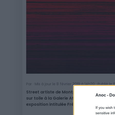
Par · Mis à jour le 8 février 2019 à 14h20 · Publié le
Street artiste de Montpellier, ZEST, alias
Anoc -
Do
sur toile à la Galerie At Down de Montpelli
exposition intitulée Fréquences.
If you wish 
sensitive in