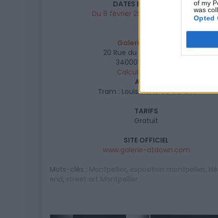
DATES ET HORAIRES
of my P
was col
Du 8 février 2019 au 9 mars 2019
Opted 
LIEU
Galerie At Down
20 Rue du Plan de l'Olivier
34000
Montpellier
Calcul d'itinéraire
ACCÈS
Tram : Louis Blanc ou Corum
TARIFS
Gratuit
SITE OFFICIEL
www.galerie-atdown.com
Mots-clés :
Montpellier
,
exposition montpellier
,
Hé
end
,
street art Montpellier