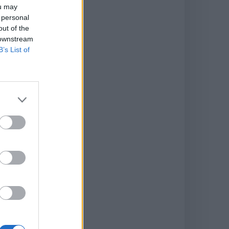
ou may
 ses
 personal
out of the
 downstream
n
B’s List of
t le
e un
T
 à