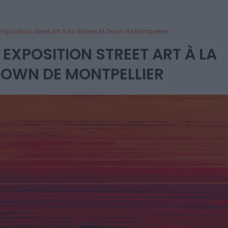
xposition street art à la Galerie At Down de Montpellier
 EXPOSITION STREET ART À LA
DOWN DE MONTPELLIER