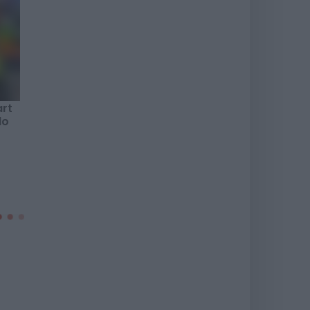
art
lo