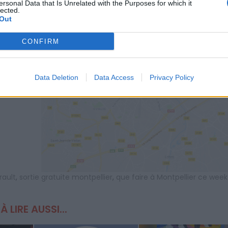
ersonal Data that Is Unrelated with the Purposes for which it
lected.
Out
CONFIRM
AFFICHER LA CARTE
Data Deletion
Data Access
Privacy Policy
rault
,
sortie gratuite montpellier
,
que faire à Montpellier ce week
À LIRE AUSSI...