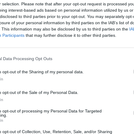
r selection. Please note that after your opt-out request is processed y
sques monumentales,
l'artiste ZEST
, vous invite à découvrir
eing interest-based ads based on personal information utilized by us or
 vibrantes à la
Galerie At Down de Montpellier
.
disclosed to third parties prior to your opt-out. You may separately opt-
losure of your personal information by third parties on the IAB’s list of
lliérain
sont exposées et n'attendent que l'interprétatio
. This information may also be disclosed by us to third parties on the
IA
ppelant des lignes de vies, couleurs dynamiques symbolisan
Participants
that may further disclose it to other third parties.
quel que soit votre point de vue, il est indéniable que
l'art
e l'artiste.
l Data Processing Opt Outs
2
e incroyable de 150 m
dans le quartier Rondelet de
es grandes villes de France et à l'international, mais rest
o opt-out of the Sharing of my personal data.
vient toujours aux sources.
In
 référence de nombreuses œuvres du
street artiste
,
ZES
o opt-out of the Sale of my Personal Data.
lée
Fréquences
, où les lignes et les couleurs ressemblent
In
obscures. A découvrir absolument avant le 10 mars 2019 !
to opt-out of processing my Personal Data for Targeted
ing.
In
o opt-out of Collection, Use, Retention, Sale, and/or Sharing