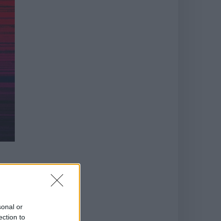
s
sonal or
ection to