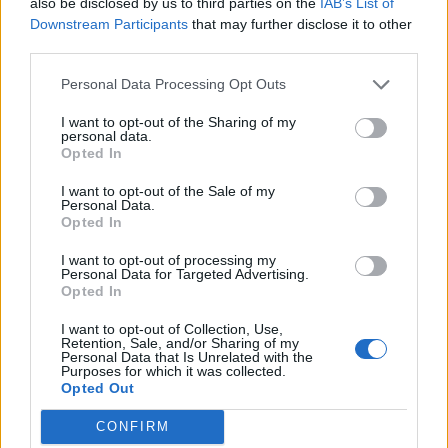
also be disclosed by us to third parties on the
IAB’s List of
Attention, les organisateurs préviennent que la
Downstream Participants
that may further disclose it to other
tradition des pailhasses est réglementée et que vous
third parties.
devez être déguisés pour participer. Les spectateurs
Personal Data Processing Opt Outs
ne sont pas autorisés mais vous pouvez assister au
défilé juste avant.
I want to opt-out of the Sharing of my
personal data.
Opted In
INFORMATIONS PRATIQUES
I want to opt-out of the Sale of my
Personal Data.
DATES ET HORAIRES
Opted In
Du 2 mars 2019 au 6 mars 2019
I want to opt-out of processing my
Personal Data for Targeted Advertising.
LIEU
Opted In
Place Viala
Place Pierre Viala
I want to opt-out of Collection, Use,
34660
Cournonterral
Retention, Sale, and/or Sharing of my
Personal Data that Is Unrelated with the
Calcul d'itinéraire
Purposes for which it was collected.
Opted Out
TARIFS
Gratuit
CONFIRM