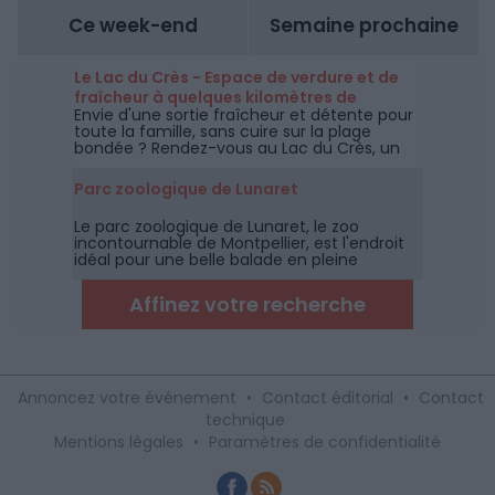
Ce week-end
Semaine prochaine
Le Lac du Crès - Espace de verdure et de
fraîcheur à quelques kilomètres de
Envie d'une sortie fraîcheur et détente pour
Montpellier
toute la famille, sans cuire sur la plage
bondée ? Rendez-vous au Lac du Crès, un
espace de 27 hectares ouverts
gratuitement à tous et toute l'année à
Parc zoologique de Lunaret
quelques kilomètres de Montpellier.
Le parc zoologique de Lunaret, le zoo
incontournable de Montpellier, est l'endroit
idéal pour une belle balade en pleine
garrigue à la découverte des animaux des
cinq continents.
Affinez votre recherche
Annoncez votre événement
•
Contact éditorial
•
Contact
technique
Mentions légales
•
Paramètres de confidentialité