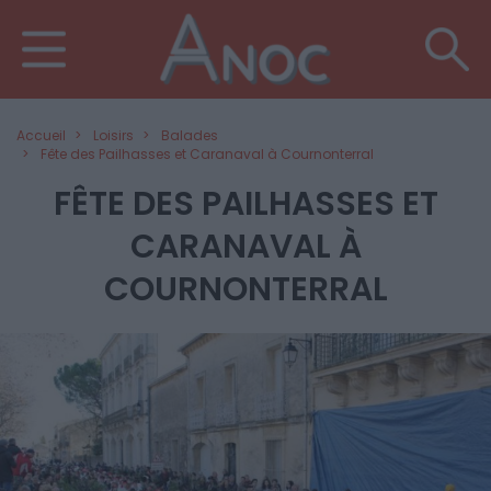
Accueil
Loisirs
Balades
Fête des Pailhasses et Caranaval à Cournonterral
FÊTE DES PAILHASSES ET
CARANAVAL À
COURNONTERRAL