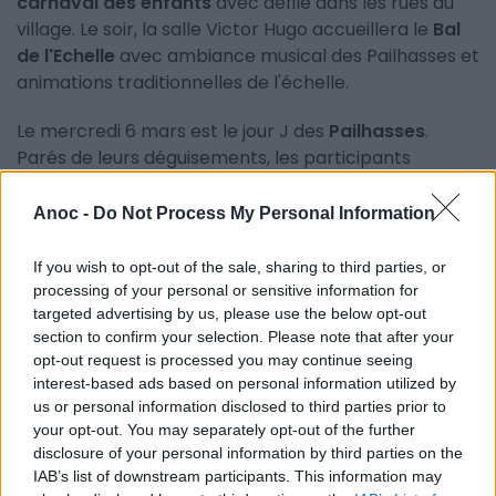
carnaval des enfants
avec défilé dans les rues du
village. Le soir, la salle Victor Hugo accueillera le
Bal
de l'Echelle
avec ambiance musical des Pailhasses et
animations traditionnelles de l'échelle.
Le mercredi 6 mars est le jour J des
Pailhasses
.
Parés de leurs déguisements, les participants
défilent en costumes dans les rues jusqu'à 15h.
Ensuite, place à la
tradition
où les Pailhasses et les
Anoc -
Do Not Process My Personal Information
Blancs s'affrontent symboliquement et se roulent
dans des bacs de lie de vin.
If you wish to opt-out of the sale, sharing to third parties, or
processing of your personal or sensitive information for
La journée et la
fête
se terminent le mercredi vers
targeted advertising by us, please use the below opt-out
21h avec le jugement des Pailhasses et la crémation
section to confirm your selection. Please note that after your
opt-out request is processed you may continue seeing
des pépettes (mannequins symboliques brûlés en
interest-based ads based on personal information utilized by
place publique). Musique et bonne ambiance sont
us or personal information disclosed to third parties prior to
garanties !
your opt-out. You may separately opt-out of the further
disclosure of your personal information by third parties on the
Infos pratiques
:
IAB’s list of downstream participants. This information may