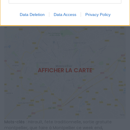
SITE OFFICIEL
www.ville-cournonterral.fr
Data Deletion
Data Access
Privacy Policy
AFFICHER LA CARTE
Mots-clés :
Hérault
,
fete traditionnelle
,
sortie gratuite
montpellier
,
que faire à Montpellier ce week end
,