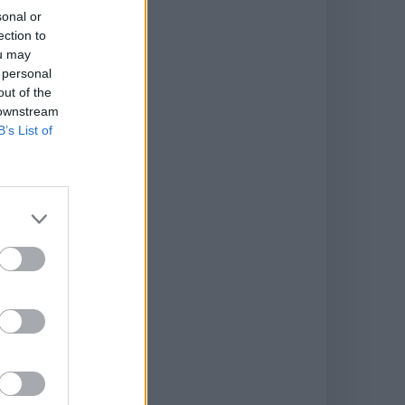
sonal or
ection to
ou may
 personal
out of the
 downstream
B’s List of