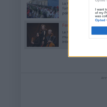
Opted 
La Fête des Pailhasses et 
fort à Cournonterral. Cette
I want t
of my P
pailhasses") sur le village 
was col
Opted 
Festival Les Intimist
Le Festival Les Intimistes 
musique de Chambre, à trav
intimistes.
Ann