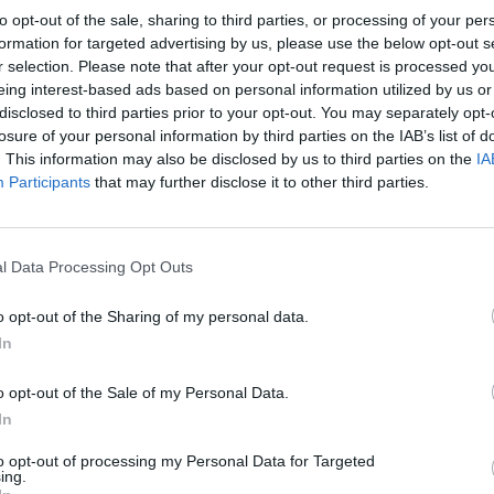
RNONTERRAL
to opt-out of the sale, sharing to third parties, or processing of your per
formation for targeted advertising by us, please use the below opt-out s
r selection. Please note that after your opt-out request is processed y
3M
eing interest-based ads based on personal information utilized by us or
diaux de tambourin vous donnent rendez-vous du 1 au 3 août
disclosed to third parties prior to your opt-out. You may separately opt-
ition des Masters Tambourin à Cournonterral.
losure of your personal information by third parties on the IAB’s list of
. This information may also be disclosed by us to third parties on the
IA
Participants
that may further disclose it to other third parties.
#bougerplus
ine d'activités sportives pour tous les âges : Tambourin, Tennis,
ikido, Karaté, GRS, Musculation, Volley Ball, boxe… Lors de la
l Data Processing Opt Outs
nonterral !
o opt-out of the Sharing of my personal data.
rnonterral
In
ité de Cournonterral, les Estivales de Cournonterral ont lieu 4
o opt-out of the Sale of my Personal Data.
on estivale et en septembre. Quatre soirées dédiées au terroir, au
In
te.
to opt-out of processing my Personal Data for Targeted
et Caranaval à Cournonterral
ing.