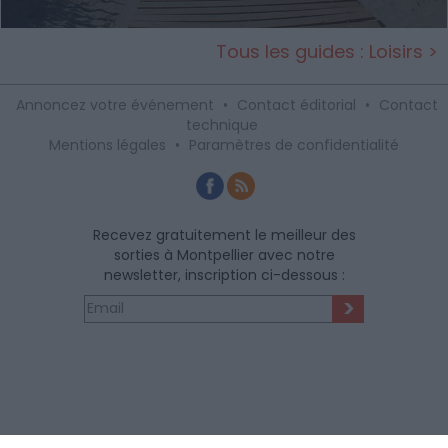
Tous les guides : Loisirs >
Annoncez votre événement
•
Contact éditorial
•
Contact
technique
Mentions légales
•
Paramètres de confidentialité
Recevez gratuitement le meilleur des
sorties à Montpellier avec notre
newsletter, inscription ci-dessous :
>