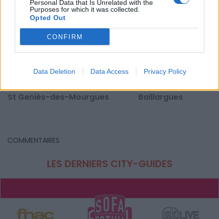
Personal Data that Is Unrelated with the
Purposes for which it was collected.
Opted Out
CONFIRM
Data Deletion
Data Access
Privacy Policy
Fête de la Truffe 2024 à
Fête d'Hiver de
St Geniès-des-Mourgues
Baillargues
COMMENTAIRES
LES DERNIERS CITY-GUIDES