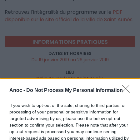
Retrouvez l'intégralité du programme sur le
PDF
disponible sur le site officiel de la ville de Saint Aunès
.
INFORMATIONS PRATIQUES
DATES ET HORAIRES
Du 19 janvier 2019 au 26 janvier 2019
LIEU
Salle Polyvalente Saint Aunès
Place Colonel Deltour
Anoc -
Do Not Process My Personal Information
34130
Saint Aunes
Calcul d'itinéraire
If you wish to opt-out of the sale, sharing to third parties, or
TARIFS
processing of your personal or sensitive information for
Gratuit
targeted advertising by us, please use the below opt-out
section to confirm your selection. Please note that after your
SITE OFFICIEL
opt-out request is processed you may continue seeing
www.saint-aunes.fr
interest-based ads based on personal information utilized by