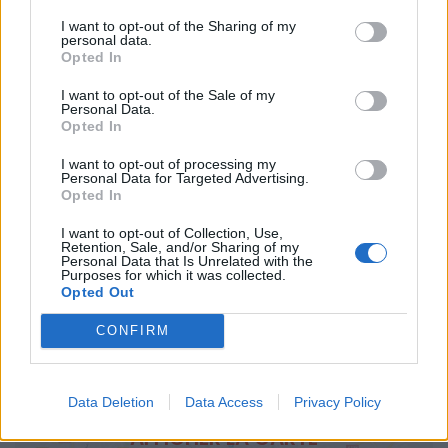
I want to opt-out of the Sharing of my
LIEU
personal data.
Parc Montplaisir
Opted In
Allée du Parc Montplaisir
34170
Castelnau le Lez
I want to opt-out of the Sale of my
Personal Data.
Calcul d'itinéraire
Opted In
TARIFS
I want to opt-out of processing my
Gratuit
Personal Data for Targeted Advertising.
Opted In
SITE OFFICIEL
www.facebook.com
I want to opt-out of Collection, Use,
Retention, Sale, and/or Sharing of my
Personal Data that Is Unrelated with the
Purposes for which it was collected.
Opted Out
CONFIRM
Data Deletion
Data Access
Privacy Policy
AFFICHER LA CARTE