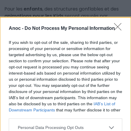
Pour les
enfants
, des structures gonflables et des
animations pour les Kids
seront assurés par
Récré'Anim
.
Anoc -
Do Not Process My Personal Information
Pour le programme musical des soirées, concerts
live avec Costume et Pyjama le vendredi 30 Août
If you wish to opt-out of the sale, sharing to third parties, or
processing of your personal or sensitive information for
2019 à 19h, et (L)OUD, le samedi 31 août à 19h.
targeted advertising by us, please use the below opt-out
section to confirm your selection. Please note that after your
DJ Set le dimanche 1er septembre à 14h00 avec Sin'
opt-out request is processed you may continue seeing
Dee et à 17h00 avec Vrmo Snd.
interest-based ads based on personal information utilized by
us or personal information disclosed to third parties prior to
Un événement convivial pour une rentrée toute en
your opt-out. You may separately opt-out of the further
douceur et en bonne humeur pour toute la famille !
disclosure of your personal information by third parties on the
IAB’s list of downstream participants. This information may
also be disclosed by us to third parties on the
IAB’s List of
Downstream Participants
that may further disclose it to other
INFORMATIONS PRATIQUES
third parties.
DATES ET HORAIRES
Personal Data Processing Opt Outs
Du 30 août 2019 au 1er septembre 2019