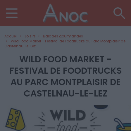
Accueil
Loisirs
Balades gourmandes
Wild Food Market - Festival de Foodtrucks au Parc Montplaisir de
Castelnau-le-Lez
WILD FOOD MARKET -
FESTIVAL DE FOODTRUCKS
AU PARC MONTPLAISIR DE
CASTELNAU-LE-LEZ