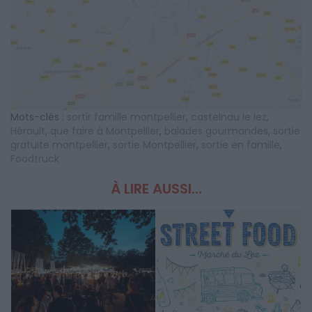
Mots-clés :
sortir famille montpellier
,
castelnau le lez
,
Hérault
,
que faire à Montpellier
,
balades gourmandes
,
sortie
gratuite montpellier
,
sortie Montpellier
,
sortie en famille
,
Foodtruck
À LIRE AUSSI...