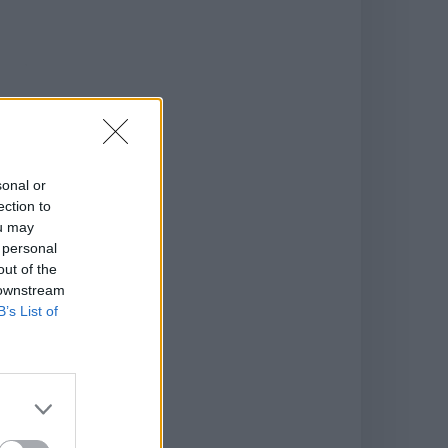
sonal or
ection to
ou may
 personal
out of the
 downstream
B’s List of
il