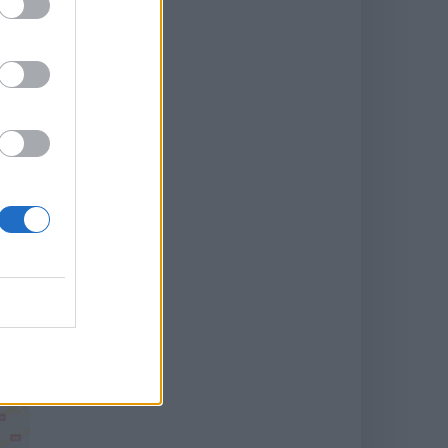
J'ai
en