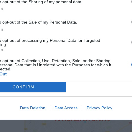
plus
Amir
, le jeune chanteur au sourire ravageur !
o opt-out of the Sharing of my personal data.
In
e, Amir nous fera l'honneur d'interpréter tous ses succès "
veaux titres tirés de son dernier album
Addictions
, sorti 
o opt-out of the Sale of my Personal Data.
In
to opt-out of processing my Personal Data for Targeted
rvez vite votre place !
ing.
In
o opt-out of Collection, Use, Retention, Sale, and/or Sharing
ersonal Data that Is Unrelated with the Purposes for which it
lected.
Out
CONFIRM
Data Deletion
Data Access
Privacy Policy
AFFICHER LA CARTE