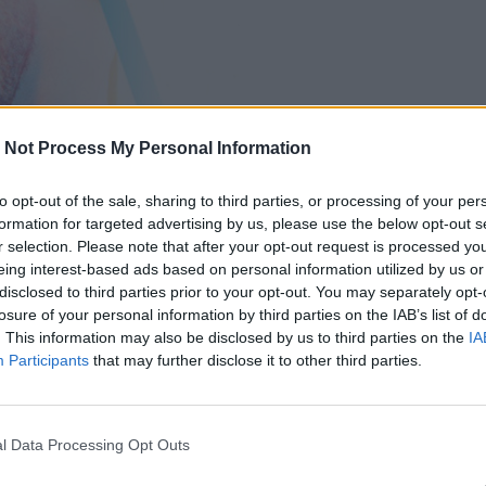
 Not Process My Personal Information
to opt-out of the sale, sharing to third parties, or processing of your per
formation for targeted advertising by us, please use the below opt-out s
r selection. Please note that after your opt-out request is processed y
eing interest-based ads based on personal information utilized by us or
disclosed to third parties prior to your opt-out. You may separately opt-
 juillet 2018 à 16h36
losure of your personal information by third parties on the IAB’s list of
. This information may also be disclosed by us to third parties on the
IA
era par le Zénith Sud de Montpellier le dimanche 7 avr
Participants
that may further disclose it to other third parties.
ec son public que le chanteur affectionne
l Data Processing Opt Outs
 où il finit 3ème, et sa prestation remarquée et