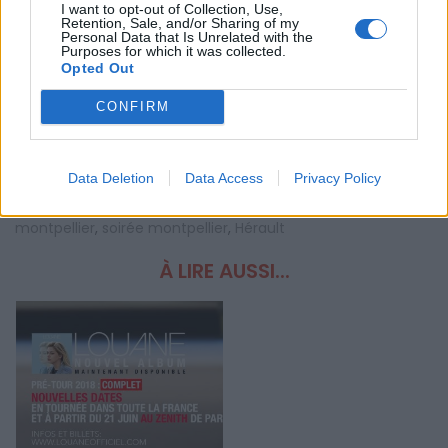
I want to opt-out of Collection, Use,
Retention, Sale, and/or Sharing of my
Personal Data that Is Unrelated with the
Purposes for which it was collected.
Opted Out
CONFIRM
Data Deletion
Data Access
Privacy Policy
Mots-clés :
Montpellier
,
concert Montpellier
,
zénith
montpellier
,
soirée montpellier
,
Hérault
À LIRE AUSSI...