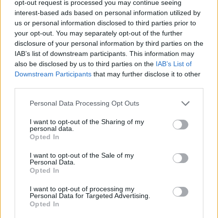
opt-out request is processed you may continue seeing
Calcul d'itinéraire
interest-based ads based on personal information utilized by
ACCÈS
us or personal information disclosed to third parties prior to
Bus n°9 - Zenith Sud
your opt-out. You may separately opt-out of the further
disclosure of your personal information by third parties on the
TARIFS
Plat debout (Cat.2) : 38€
IAB’s list of downstream participants. This information may
Plat assise (Cat.1) : 43€
also be disclosed by us to third parties on the
IAB’s List of
Downstream Participants
that may further disclose it to other
SITE OFFICIEL
third parties.
www.montpellier-events.com
Personal Data Processing Opt Outs
I want to opt-out of the Sharing of my
personal data.
Opted In
I want to opt-out of the Sale of my
Personal Data.
Opted In
I want to opt-out of processing my
Personal Data for Targeted Advertising.
Opted In
AFFICHER LA CARTE