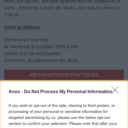
avec son public, ses plus grands succès passés et à
venir : Paname, A bout de rêves, J'en suis là, Viens on
s'aime...
Infos pratiques
:
Slimane en tournée
le vendredi 19 octobre 2018 à 20h
Zénith Sud de Montpellier
Attention, le placement est libre.
INFORMATIONS PRATIQUES
DATES ET HORAIRES
Le 19 octobre 2018
Anoc -
Do Not Process My Personal Information
À 20h
If you wish to opt-out of the sale, sharing to third parties, or
LIEU
processing of your personal or sensitive information for
Le Zénith Sud
targeted advertising by us, please use the below opt-out
2733 Avenue Albert Einstein
section to confirm your selection. Please note that after your
34000
Montpellier