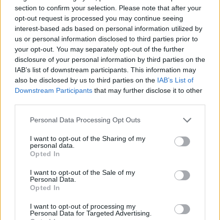
34000
Montpellier
section to confirm your selection. Please note that after your
Calcul d'itinéraire
opt-out request is processed you may continue seeing
ACCÈS
interest-based ads based on personal information utilized by
Bus n°9 - Zenith Sud
us or personal information disclosed to third parties prior to
your opt-out. You may separately opt-out of the further
TARIFS
disclosure of your personal information by third parties on the
Place en Fosse : 35€
IAB’s list of downstream participants. This information may
Place en Cat.1 : 45€
also be disclosed by us to third parties on the
IAB’s List of
Place en Carré Or : 60€
Downstream Participants
that may further disclose it to other
third parties.
SITE OFFICIEL
www.montpellier-events.com
Personal Data Processing Opt Outs
I want to opt-out of the Sharing of my
personal data.
Opted In
I want to opt-out of the Sale of my
Personal Data.
Opted In
I want to opt-out of processing my
Personal Data for Targeted Advertising.