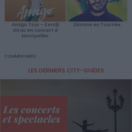
Amigo Tour - Kendji
Slimane en Tournée
L
Girac en concert à
Montpellier
COMMENTAIRES
LES DERNIERS CITY-GUIDES