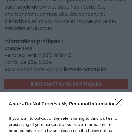
aussi sa joie de vivre et sa soif de liberté. Ses
chansons sont comme elle, des concentrés
d'émotions, et sa voix douce et rauque porte des
mélodies entêtantes.
Informations pratiques
:
Louane Tour
Vendredi 1er juin 2018 à 19h45
Tarifs : de 35€ à 60€
Réservation dans votre billetterie habituelle
INFORMATIONS PRATIQUES
DATES ET HORAIRES
Le 1er juin 2018
Anoc -
Do Not Process My Personal Information
À 19h45
If you wish to opt-out of the sale, sharing to third parties, or
LIEU
Le Zénith Sud
processing of your personal or sensitive information for
2733 Avenue Albert Einstein
targeted advertising by us, please use the below opt-out