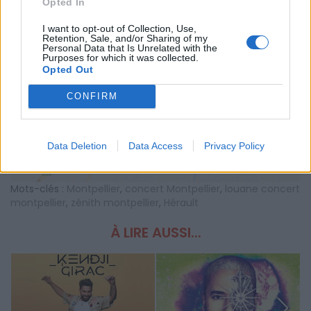
Opted In
AFFICHER LA CARTE
I want to opt-out of Collection, Use,
Retention, Sale, and/or Sharing of my
Personal Data that Is Unrelated with the
Purposes for which it was collected.
Opted Out
CONFIRM
Data Deletion
Data Access
Privacy Policy
Mots-clés :
Montpellier
,
concert Montpellier
,
louane concert
montpellier
,
zénith montpellier
,
Hérault
À LIRE AUSSI...