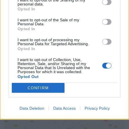
34200
Sete
I want to opt-out of the Sharing of my
personal data.
Calcul d'itinéraire
Opted In
TARIFS
I want to opt-out of the Sale of my
En pré-vente : 24,8€
Personal Data.
Sur place : 27€
Opted In
Pass 3 jours : 54,5€
I want to opt-out of processing my
Personal Data for Targeted Advertising.
SITE OFFICIEL
Opted In
www.facebook.com
I want to opt-out of Collection, Use,
Retention, Sale, and/or Sharing of my
Personal Data that Is Unrelated with the
Purposes for which it was collected.
Opted Out
CONFIRM
Data Deletion
Data Access
Privacy Policy
AFFICHER LA CARTE