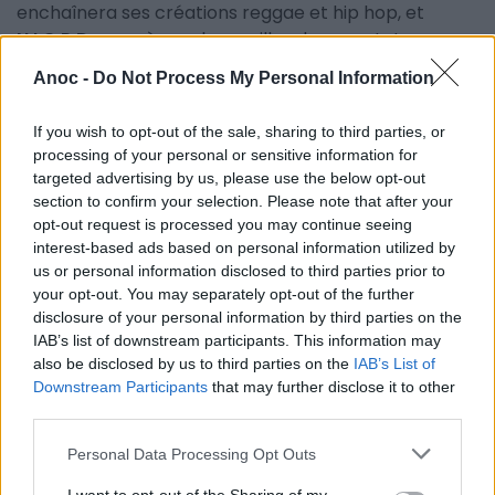
enchaînera ses créations reggae et hip hop, et
N.I.C.P.D.
emmènera les oreilles des spectateurs au
paradis du reggae.
Anoc -
Do Not Process My Personal Information
Infos pratiques
:
If you wish to opt-out of the sale, sharing to third parties, or
processing of your personal or sensitive information for
Dub Lights Festival #3
targeted advertising by us, please use the below opt-out
Du jeudi 14 au samedi 16 juin 2018 à partir de 20h
section to confirm your selection. Please note that after your
Théâtre de la Mer à Sète
opt-out request is processed you may continue seeing
Tarifs à partir de 24.80€
interest-based ads based on personal information utilized by
us or personal information disclosed to third parties prior to
your opt-out. You may separately opt-out of the further
INFORMATIONS PRATIQUES
disclosure of your personal information by third parties on the
IAB’s list of downstream participants. This information may
DATES ET HORAIRES
also be disclosed by us to third parties on the
IAB’s List of
Du 14 juin 2018 au 16 juin 2018
Downstream Participants
that may further disclose it to other
third parties.
LIEU
Théâtre de la Mer Jean Vilar
Personal Data Processing Opt Outs
Prom. Maréchal Leclerc