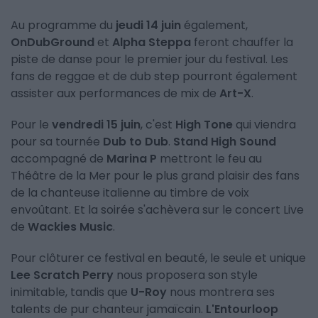
Au programme du
jeudi 14 juin
également,
OnDubGround
et
Alpha Steppa
feront chauffer la
piste de danse pour le premier jour du festival. Les
fans de reggae et de dub step pourront également
assister aux performances de mix de
Art-X
.
Pour le
vendredi 15 juin
, c'est
High Tone
qui viendra
pour sa tournée
Dub to Dub
.
Stand High Sound
accompagné de
Marina P
mettront le feu au
Théâtre de la Mer pour le plus grand plaisir des fans
de la chanteuse italienne au timbre de voix
envoûtant. Et la soirée s'achèvera sur le concert Live
de
Wackies Music
.
Pour clôturer ce festival en beauté, le seule et unique
Lee Scratch Perry
nous proposera son style
inimitable, tandis que
U-Roy
nous montrera ses
talents de pur chanteur jamaïcain.
L'Entourloop