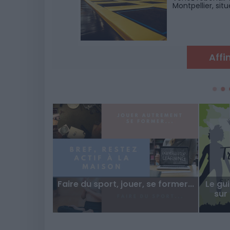
Montpellier, si
Affi
Faire du sport, jouer, se former...
Le gu
sur