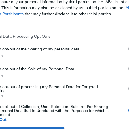
losure of your personal information by third parties on the IAB’s list of
ance :
salledescalade.com
. This information may also be disclosed by us to third parties on the
IA
Participants
that may further disclose it to other third parties.
pour vous aider à faire le meilleur choix : photos, horaires
ements disponibles, options de restauration et avis des
l Data Processing Opt Outs
x
salles d’escalade à Montpellier
, où vous retrouverez to
 de
blocs
, de
voies
, d’espaces pour enfants ou de service
o opt-out of the Sharing of my personal data.
In
o opt-out of the Sale of my Personal Data.
RMATIONS PRATIQUES
In
ÂGE RECOMMANDÉ
Tout public
to opt-out of processing my Personal Data for Targeted
ing.
In
SITE OFFICIEL
salledescalade.com
o opt-out of Collection, Use, Retention, Sale, and/or Sharing
ersonal Data that Is Unrelated with the Purposes for which it
lected.
Out