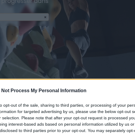
 Not Process My Personal Information
0 · Publié le 20 septembre 2024 à 9h47
to opt-out of the sale, sharing to third parties, or processing of your per
llier.
formation for targeted advertising by us, please use the below opt-out s
r selection. Please note that after your opt-out request is processed y
eing interest-based ads based on personal information utilized by us or
 une bonne nouvelle pour vous : il existe un site qui
disclosed to third parties prior to your opt-out. You may separately opt-