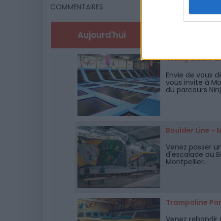
COMMENTAIRES
Aujourd'hui
Demain
Trampoline Pa
Envie de vous d
vous invite à M
du parcours Ninj
Boulder Line -
Venez passer un
d'escalade au B
Montpellier.
Trampoline Park
Venez rebondir 