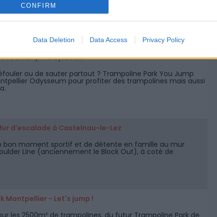
CONFIRM
Ce week-end
Semaine prochai
Data Deletion
Data Access
Privacy Policy
rk You Jump - Odysseum
éfouler ou de sauter partout ? Trampoline Park You Jump
ontpellier Odysseum pour profiter des trampolines mais aussi
a.
 Mur d'escalade à Castelnau-le-Lez
 bon moment sportif et de détente en famille au mur
oulder Line (anciennement le Block Out), à coté de
 Montpellier - Let's jump !
sur les 2500m² de trampolines, du futur Trampoline Park de