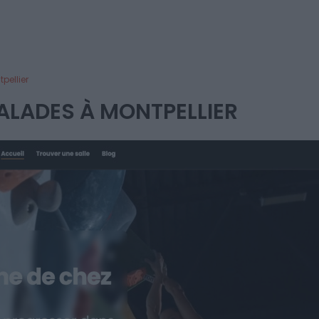
pellier
ALADES À MONTPELLIER