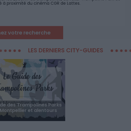
tué à proximité du cinéma CGR de Lattes.
nez votre recherche
LES DERNIERS CITY-GUIDES
ide des Trampolines Parks
 Montpellier et alentours