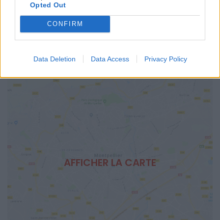
Calcul d'itinéraire
Opted Out
TARIFS
CONFIRM
Gratuit
SITE OFFICIEL
Data Deletion
Data Access
Privacy Policy
www.villagedesmobiliteselectriques2019.com
AFFICHER LA CARTE