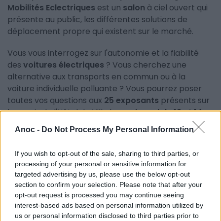
Mobilités Eclectriques
est un
salon
à ciel ouvert qui
présente au public, les différentes solutions de
déplacement propre qui existent sur le marché.
Vous vous interrogez sur l'autonomie et la fiabilité
des
voitures électriques
? Vous cherchez une
alternative aux transports en commun ou à la
voiture individuelle polluante ? Vous pourrez poser
toutes vos questions aux
25 exposants
présents sur
le parvis de l'Hôtel de Ville le
week-end du 13 et 14
avril 2019
, et peut-être trouver votre futur moyen
Anoc -
Do Not Process My Personal Information
de transport.
If you wish to opt-out of the sale, sharing to third parties, or
Après une première édition ayant remportée un
processing of your personal or sensitive information for
franc succès en 2018, le
Village des Mobilités
targeted advertising by us, please use the below opt-out
Electriques
vous invite une nouvelle fois, à découvrir
section to confirm your selection. Please note that after your
des
voitures électriques
,
vélos
,
scooters
et
opt-out request is processed you may continue seeing
trottinettes électriques
, voitures sans permis,
interest-based ads based on personal information utilized by
service de locations de véhicules,
gyropodes
et
us or personal information disclosed to third parties prior to