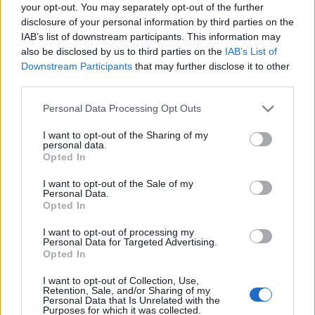
your opt-out. You may separately opt-out of the further
même
skateboards
... Tous les moyens de transport
disclosure of your personal information by third parties on the
y seront représentés.
IAB’s list of downstream participants. This information may
also be disclosed by us to third parties on the
IAB’s List of
Des
essais de conduite sur piste
seront proposés
Downstream Participants
that may further disclose it to other
pour les voitures et véhicules à 2 roues. Des
third parties.
animations
et une
tombola
ponctueront ces 2
journées dédiées au
développement des énergies
Personal Data Processing Opt Outs
propres
et aux échanges entre professionnels et
I want to opt-out of the Sharing of my
utilisateurs.
personal data.
Opted In
I want to opt-out of the Sale of my
INFORMATIONS PRATIQUES
Personal Data.
Opted In
DATES ET HORAIRES
I want to opt-out of processing my
Du 13 avril 2019 au 14 avril 2019
Personal Data for Targeted Advertising.
Opted In
LIEU
Hôtel de Ville de Montpellier
I want to opt-out of Collection, Use,
1 Place Georges Frêche
Retention, Sale, and/or Sharing of my
Personal Data that Is Unrelated with the
34000
Montpellier
Purposes for which it was collected.