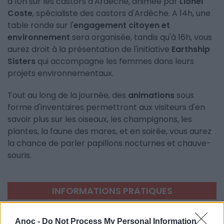
à 10h sur les castors d'Ardèche, animée par
Lionel
Coste
, spécialiste des castors d'Ardèche. A 14h, une
table ronde sur l'
engagement citoyen et
environnement
sera organisée, tandis qu'à 16h, vous
aurez droit à la présentation de l'initiative
Earthship
Sisters
qui accompagne les femmes dans leurs
projets environnementaux.
Tout au long de la journée, des
animations
sous
forme d'inventaires permettront aux visiteurs d'en
savoir plus sur les oiseaux, les champignons, les
plantes, la faune des mares, et en soirée, vous aurez
la chance de parler papillons nocturnes et chauve-
souris.
INFORMATIONS PRATIQUES
DATES ET HORAIRES
Le 6 avril 2019
Anoc -
Do Not Process My Personal Information