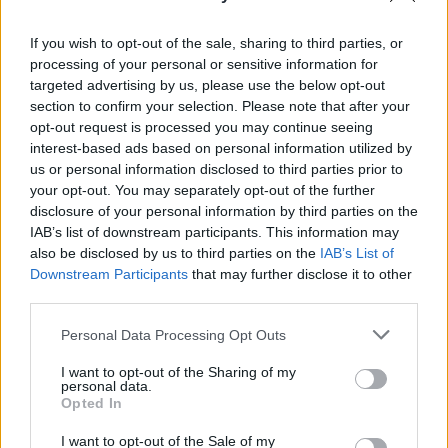
De 8h à 22h
If you wish to opt-out of the sale, sharing to third parties, or
LIEU
processing of your personal or sensitive information for
Jardin des Plantes et Institut de botanique de
targeted advertising by us, please use the below opt-out
Montpellier
section to confirm your selection. Please note that after your
Jardin des plantes de Montpellier
opt-out request is processed you may continue seeing
34000
Montpellier
interest-based ads based on personal information utilized by
Calcul d'itinéraire
us or personal information disclosed to third parties prior to
TARIFS
your opt-out. You may separately opt-out of the further
Gratuit
disclosure of your personal information by third parties on the
IAB’s list of downstream participants. This information may
SITE OFFICIEL
also be disclosed by us to third parties on the
IAB’s List of
www.gnum.fr
Downstream Participants
that may further disclose it to other
third parties.
Personal Data Processing Opt Outs
I want to opt-out of the Sharing of my
personal data.
Opted In
I want to opt-out of the Sale of my