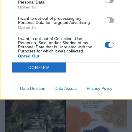
Personal Data.
Opted In
AFFICHER LA CARTE
I want to opt-out of processing my
Personal Data for Targeted Advertising.
Opted In
I want to opt-out of Collection, Use,
Retention, Sale, and/or Sharing of my
Personal Data that Is Unrelated with the
Purposes for which it was collected.
Opted Out
Mots-clés :
Montpellier
,
Hérault
,
sortie gratuite montpellier
,
CONFIRM
jardin des plantes
,
conférences Montpellier
À LIRE AUSSI...
Data Deletion
Data Access
Privacy Policy