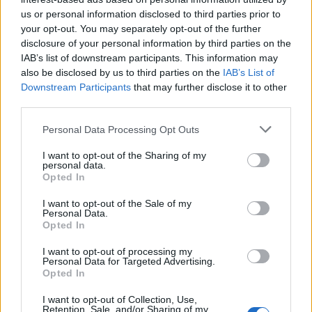
cuisine zéro-déchets, local et éco-responsable.
us or personal information disclosed to third parties prior to
your opt-out. You may separately opt-out of the further
disclosure of your personal information by third parties on the
Un programme sportif et instructif à ne pas
IAB’s list of downstream participants. This information may
manquer !
also be disclosed by us to third parties on the
IAB’s List of
Downstream Participants
that may further disclose it to other
Infos pratiques
:
third parties.
L'ensemble du programme et les liens d'inscription
Personal Data Processing Opt Outs
du samedi 21 mars du Salon de la Nutrition est à
I want to opt-out of the Sharing of my
retrouver sur le
site officiel de l'événement
.
personal data.
Opted In
I want to opt-out of the Sale of my
INFORMATIONS PRATIQUES
Personal Data.
Opted In
DATES ET HORAIRES
Du 16 mars 2022 au 19 mars 2022
I want to opt-out of processing my
Personal Data for Targeted Advertising.
Opted In
LIEU
EDNH, Ecole de Diététique et Nutrition Humaine ou
I want to opt-out of Collection, Use,
Sportive
Retention, Sale, and/or Sharing of my