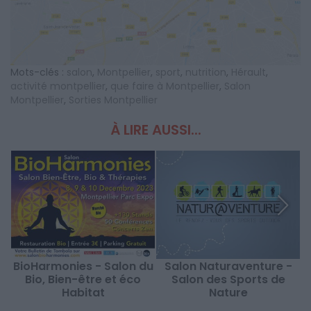
Mots-clés :
salon
,
Montpellier
,
sport
,
nutrition
,
Hérault
,
activité montpellier
,
que faire à Montpellier
,
Salon
Montpellier
,
Sorties Montpellier
À LIRE AUSSI...
BioHarmonies - Salon du
Salon Naturaventure -
S
Bio, Bien-être et éco
Salon des Sports de
Habitat
Nature