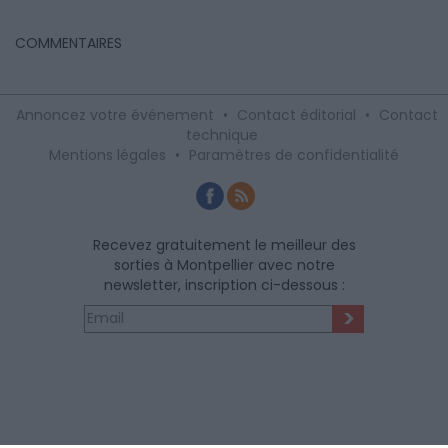
COMMENTAIRES
Annoncez votre événement
•
Contact éditorial
•
Contact
technique
Mentions légales
•
Paramètres de confidentialité
Recevez gratuitement le meilleur des
sorties à Montpellier avec notre
newsletter, inscription ci-dessous :
>