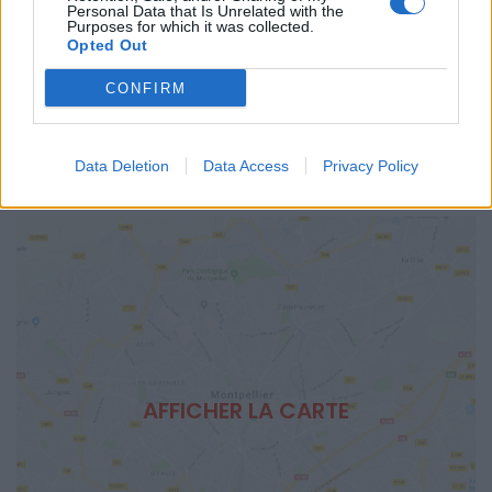
13 Rue du Carré du Roi
Personal Data that Is Unrelated with the
Purposes for which it was collected.
34000
Montpellier
Opted Out
Calcul d'itinéraire
CONFIRM
TARIFS
Gratuit
SITE OFFICIEL
Data Deletion
Data Access
Privacy Policy
salondelanutritionmontpellier.com
AFFICHER LA CARTE