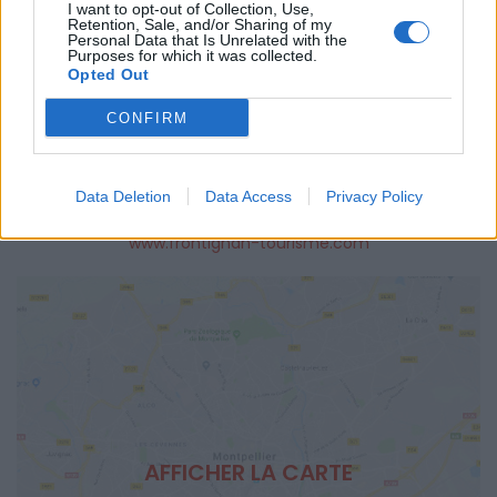
I want to opt-out of Collection, Use,
LIEU
Retention, Sale, and/or Sharing of my
Personal Data that Is Unrelated with the
Office de Tourisme de Frontignan
Purposes for which it was collected.
Avenue des Étangs
Opted Out
34110
Frontignan
Calcul d'itinéraire
CONFIRM
TARIFS
par personne : 12€
Data Deletion
Data Access
Privacy Policy
SITE OFFICIEL
www.frontignan-tourisme.com
AFFICHER LA CARTE