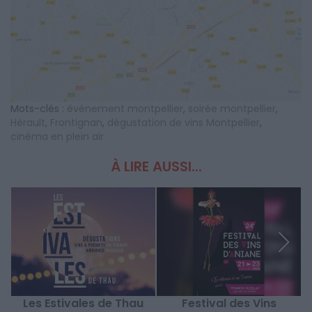
Mots-clés :
événement montpellier
,
soirée montpellier
,
Hérault
,
Frontignan
,
dégustation de vins Montpellier
,
cinéma en plein air
À LIRE AUSSI...
Les Estivales de Thau
Festival des Vins
L