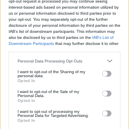
déguster son "muscat blanc à petits grains".
opt-out request is processed you may continue seeing
interest-based ads based on personal information utilized by
Nous vous conseillons de réserver rapidement votre
us or personal information disclosed to third parties prior to
your opt-out. You may separately opt-out of the further
place pour ces événements auprès de l'office de
disclosure of your personal information by third parties on the
Tourisme de Frontignan. Il n'y a que 130 places
IAB’s list of downstream participants. This information may
disponibles pour chaque "emmuscade".
also be disclosed by us to third parties on the
IAB’s List of
Downstream Participants
that may further disclose it to other
Infos pratiques
:
third parties.
Infos et inscriptions à l'office de tourisme de
Personal Data Processing Opt Outs
Frontignan au 04 67 18 31 60
ou en ligne
.
I want to opt-out of the Sharing of my
personal data.
L'abus d'alcool est dangereux pour la santé. A
Opted In
consommer avec modération.
I want to opt-out of the Sale of my
Personal Data.
Opted In
INFORMATIONS PRATIQUES
I want to opt-out of processing my
Personal Data for Targeted Advertising.
DATES ET HORAIRES
Opted In
Du 10 juillet 2019 au 7 août 2019