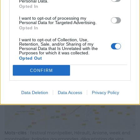
SITE OFFICIEL
Personal Data.
www.festivaldesvinsdaniane.com
Opted In
I want to opt-out of processing my
Personal Data for Targeted Advertising.
Opted In
I want to opt-out of Collection, Use,
Retention, Sale, and/or Sharing of my
Personal Data that Is Unrelated with the
Purposes for which it was collected.
Opted Out
CONFIRM
AFFICHER LA CARTE
Data Deletion
Data Access
Privacy Policy
Mots-clés :
festival montpellier
,
Hérault
,
Aniane
,
week end
montpellier
,
balades gourmandes
,
dégustation de vins