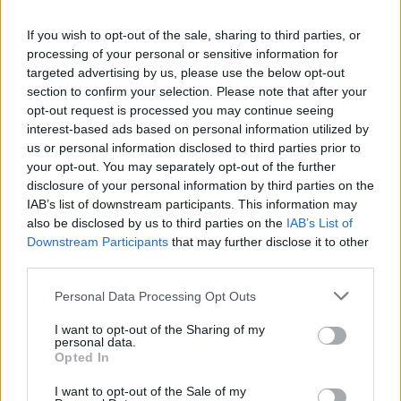
Festival des vins d'Aniane ainsi qu'au dîner du Festival.
If you wish to opt-out of the sale, sharing to third parties, or
L'abus d'alcool est dangereux pour la santé, à
processing of your personal or sensitive information for
consommer avec modération.
targeted advertising by us, please use the below opt-out
section to confirm your selection. Please note that after your
opt-out request is processed you may continue seeing
interest-based ads based on personal information utilized by
INFORMATIONS PRATIQUES
us or personal information disclosed to third parties prior to
your opt-out. You may separately opt-out of the further
DATES ET HORAIRES
Du 21 juillet 2023 au 23 juillet 2023
disclosure of your personal information by third parties on the
IAB’s list of downstream participants. This information may
LIEU
also be disclosed by us to third parties on the
IAB’s List of
Aniane
Downstream Participants
that may further disclose it to other
34150 Aniane
third parties.
34150
Aniane
Calcul d'itinéraire
Personal Data Processing Opt Outs
TARIFS
I want to opt-out of the Sharing of my
personal data.
Salon des Vignerons (pour les 3 jours) : 10€
Opted In
Grand Diner du festival : 45€
I want to opt-out of the Sale of my