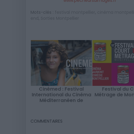
www.pecheursdimages.fr
Mots-clés :
festival montpellier
,
cinéma montpelli
end
,
Sorties Montpellier
Cinémed : Festival
Festival du 
International du Cinéma
Métrage de Mont
Méditerranéen de
Montpellier
COMMENTAIRES