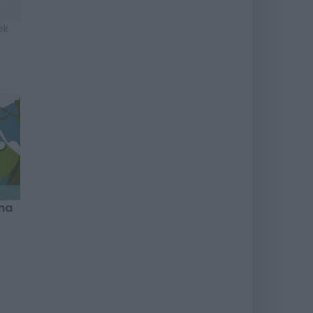
ek
ma