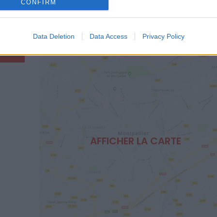
CONFIRM
s séances sur le
site officiel de Pêcheur d'Images
.
Data Deletion
Data Access
Privacy Policy
AFFICHER LA CARTE