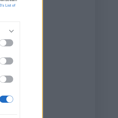
B’s List of
te
 une