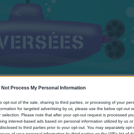
mars 2019 à 11h16
 Not Process My Personal Information
la région Occitanie, le Festival de Cinéma Pays de Lune
 avec une programmation éclectique pour tous les âge
to opt-out of the sale, sharing to third parties, or processing of your per
formation for targeted advertising by us, please use the below opt-out s
r selection. Please note that after your opt-out request is processed y
eing interest-based ads based on personal information utilized by us or
disclosed to third parties prior to your opt-out. You may separately opt-
es, ce
Festival Traversées
invite au voyage au cœur de la
losure of your personal information by third parties on the IAB’s list of