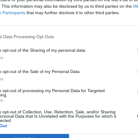
terranée. A travers une cinquantaine de films, vous
. This information may also be disclosed by us to third parties on the
IA
gion : son passé, son histoire, sa diversité culturelle, ses
Participants
that may further disclose it to other third parties.
néen, le Festival n'en délaisse pas les autres films avec
l Data Processing Opt Outs
monde" qui accueillera des réalisations de tous horizons.
o opt-out of the Sharing of my personal data.
urs et actrices, qui ont tourné ou qui sont issus de cet
In
.
Yann Dedet et Jean-François Stévenin
seront mis à
rtoires respectifs.
o opt-out of the Sale of my Personal Data.
In
Lunel Traversées
, c'est aussi des
courts-métrages
de
s
et
débats
avec des invités prestigieux, des expositions,
to opt-out of processing my Personal Data for Targeted
ons musicales
et de nombreuses autres surprises à
ing.
In
o opt-out of Collection, Use, Retention, Sale, and/or Sharing
tion
sera mise en place à l'Espace Louis Feuillade (du 29
ersonal Data that Is Unrelated with the Purposes for which it
lected.
 le
cinéma
et
Lunel
et sa région.
Out