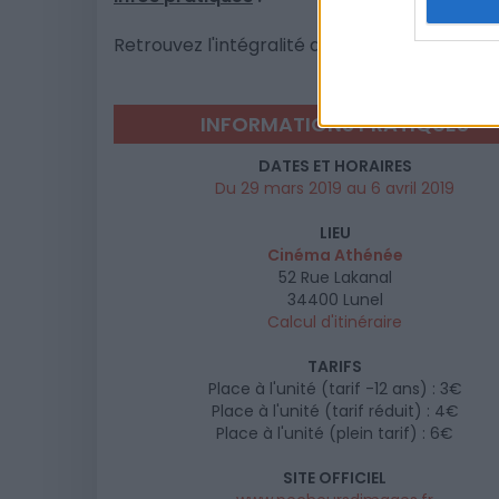
Retrouvez l'intégralité du programme et de
INFORMATIONS PRATIQUES
DATES ET HORAIRES
Du 29 mars 2019 au 6 avril 2019
LIEU
Cinéma Athénée
52 Rue Lakanal
34400
Lunel
Calcul d'itinéraire
TARIFS
Place à l'unité (tarif -12 ans) : 3€
Place à l'unité (tarif réduit) : 4€
Place à l'unité (plein tarif) : 6€
SITE OFFICIEL