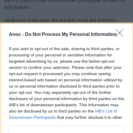
de 3 à 5 jours mais vous pouvez participer en duo ou
à 6 joueurs.
Le jeu est créé pour les adultes mais les enfants
peuvent accompagner l'équipe. D'ailleurs un Livret
Enfant (possibilité d'acheter 1 livret à 2€ pour
Anoc -
Do Not Process My Personal Information
plusieurs enfants) est proposé. les enfants disposent
de leurs épreuves pendant que les adultes suivent
If you wish to opt-out of the sale, sharing to third parties, or
processing of your personal or sensitive information for
leur propre énigme.
targeted advertising by us, please use the below opt-out
section to confirm your selection. Please note that after your
Pour vous inscrire et connaître toutes les modalités
opt-out request is processed you may continue seeing
du jeu en équipes, rendez-vous sur la
page Facebook
interest-based ads based on personal information utilized by
de l'événement
.
us or personal information disclosed to third parties prior to
your opt-out. You may separately opt-out of the further
Attention, le lieu de départ n'est pas encore connu
disclosure of your personal information by third parties on the
!
IAB’s list of downstream participants. This information may
also be disclosed by us to third parties on the
IAB’s List of
Downstream Participants
that may further disclose it to other
INFORMATIONS PRATIQUES
third parties.