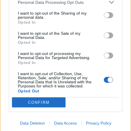
DATES ET HORAIRES
Personal Data Processing Opt Outs
Le 26 avril 2020
I want to opt-out of the Sharing of my
De 13h30 à 18h
personal data.
Opted In
TARIFS
Participants - de 13 ans : Gratuit
I want to opt-out of the Sale of my
Livret Enfant 5/10 ans : 2€
Personal Data.
Opted In
Participants + de 14 ans : 16,5€
I want to opt-out of processing my
DURÉE MOYENNE
Personal Data for Targeted Advertising.
3 h
Opted In
SITE OFFICIEL
I want to opt-out of Collection, Use,
Retention, Sale, and/or Sharing of my
www.facebook.com
Personal Data that Is Unrelated with the
Purposes for which it was collected.
Mots-clés :
Écusson
,
Montpellier
,
sortir à montpellier
,
Opted Out
escape game montpellier
,
que faire à Montpellier ce week
end
CONFIRM
À LIRE AUSSI...
Data Deletion
Data Access
Privacy Policy