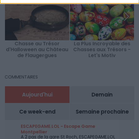
Chasse au Trésor
La Plus Incroyable des
d'Halloween au Château
Chasses aux Trésors -
de Flaugergues
Let's Motiv
COMMENTAIRES
Aujourd'hui
Demain
Ce week-end
Semaine prochaine
ESCAPEGAME.LOL - Escape Game
Montpellier
A 2 pas de la gare St Roch, ESCAPEGAME.LOL