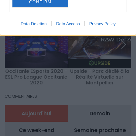
CONFIRM
À LIRE AUSSI...
Data Deletion
Data Access
Privacy Policy
Occitanie ESports 2020 -
Upside - Parc dédié à la
ESL Pro League Occitanie
Réalité Virtuelle sur
2020
Montpellier
COMMENTAIRES
Aujourd'hui
Demain
Ce week-end
Semaine prochaine