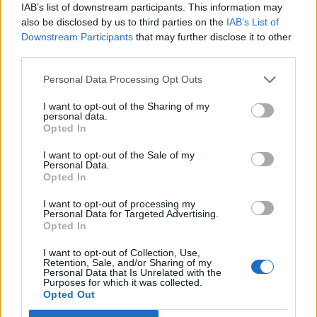
IAB’s list of downstream participants. This information may
Flight Sensations Simulator
, à St-Jean-de-Védas,
also be disclosed by us to third parties on the
IAB’s List of
vous invite à prendre les commandes d'un avion de
Downstream Participants
that may further disclose it to other
ligne. Plus éloigné du jeu vidéo, cette
expérience
est
third parties.
faite pour ceux qui veulent voler tout en gardant les
pieds sur terre.
Personal Data Processing Opt Outs
I want to opt-out of the Sharing of my
Et sinon, le rendez-vous de tous les
gamers
de la
personal data.
région, reste sans conteste,
l'Occitanie E-Sports
, qui
Opted In
se déroule au mois de juin à la
Sud de France Arena
.
I want to opt-out of the Sale of my
On attend d'ailleurs avec impatience, la date des
Personal Data.
Opted In
prochains
tournois 2019
!
I want to opt-out of processing my
Personal Data for Targeted Advertising.
Opted In
INFORMATIONS PRATIQUES
I want to opt-out of Collection, Use,
TARIFS
Retention, Sale, and/or Sharing of my
Gratuit
Personal Data that Is Unrelated with the
Purposes for which it was collected.
Opted Out
Mots-clés :
Montpellier
,
que faire à Montpellier ce soir
,
jeux
vidéo
,
où boire un verre à Montpellier
,
où sortir à Montpellier