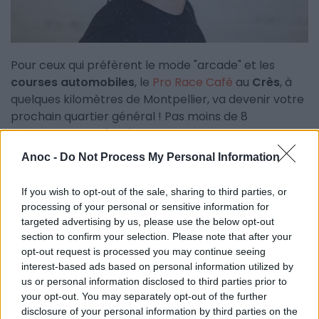
Pour ceux qui préfèrent le mode "arcade" et les
courses automobiles
, le
Pro Race Café
au
Crès
, à
quelques kilomètres de Montpellier, va devenir votre
prochain quartier général ! Pas moins de 8
simulateurs professionnels
sont disponibles. Pour
ceux qui ne jouent pas, le
Pro Race Café
est aussi un
Anoc -
Do Not Process My Personal Information
bar-restaurant qui sert d'excellents burgers maison,
entre autres.
If you wish to opt-out of the sale, sharing to third parties, or
processing of your personal or sensitive information for
Les
fans de simulateurs
doivent absolument
targeted advertising by us, please use the below opt-out
connaître le centre de F1 dynamique de
St-Jean-
section to confirm your selection. Please note that after your
de-Vedas
:
Warm Up Simulator
. Vous vivez une
opt-out request is processed you may continue seeing
expérience incroyable à bord d'un cockpit en taille
interest-based ads based on personal information utilized by
us or personal information disclosed to third parties prior to
réelle d'une Formule 1. Emotions garanties !
your opt-out. You may separately opt-out of the further
disclosure of your personal information by third parties on the
Un peu différent mais tout aussi spectaculaire, le