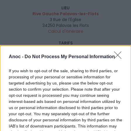
LIEU
Rive Gauche Palavas-les-Flots
3 Rue de l'Église
34250
Palavas les Flots
Calcul d'itinéraire
TARIFS
Bouée tractée, banane, sombréro, canapé... (par personne)
: 20€
Anoc -
Do Not Process My Personal Information
Parachute ascensionnel (solo) : 55€
Flyboard (20 minutes) : 80€
If you wish to opt-out of the sale, sharing to third parties, or
Flyboard (30 minutes) : 90€
processing of your personal or sensitive information for
Parachute ascensionnel (duo) : 95€
targeted advertising by us, please use the below opt-out
section to confirm your selection. Please note that after your
ÂGE RECOMMANDÉ
À partir de 6 ans
opt-out request is processed you may continue seeing
interest-based ads based on personal information utilized by
SITE OFFICIEL
us or personal information disclosed to third parties prior to
www.afondlaglisse.net
your opt-out. You may separately opt-out of the further
disclosure of your personal information by third parties on the
IAB’s list of downstream participants. This information may