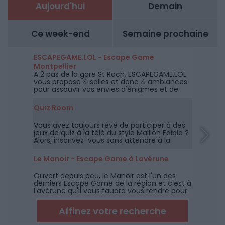
Aujourd'hui
Demain
Ce week-end
Semaine prochaine
ESCAPEGAME.LOL - Escape Game
Montpellier
A 2 pas de la gare St Roch, ESCAPEGAME.LOL
vous propose 4 salles et donc 4 ambiances
pour assouvir vos envies d'énigmes et de
challenges.
Quiz Room
Vous avez toujours rêvé de participer à des
jeux de quiz à la télé du style Maillon Faible ?
Alors, inscrivez-vous sans attendre à la
toute nouvelle Quiz Room de Montpellier.
Le Manoir - Escape Game à Lavérune
Ouvert depuis peu, le Manoir est l'un des
derniers Escape Game de la région et c'est à
Lavérune qu'il vous faudra vous rendre pour
tenter de retrouver la relique perdue du
Professeur Gordon !
Affinez votre recherche