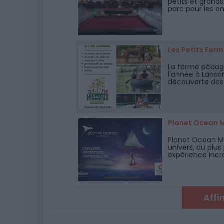
petits et grands
parc pour les en
situé dans le qu
Les Petits Fer
La ferme pédago
l'année à Lansa
découverte des a
des jeux en plei
Planet Ocean M
Planet Ocean Mo
univers, du plus
expérience incr
amis, ou à savou
Affi