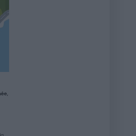
née,
la