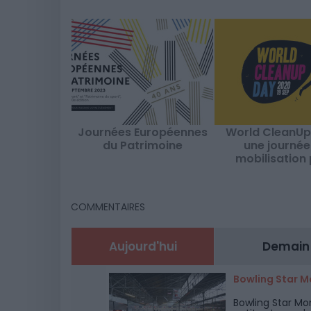
Journées Européennes
World CleanUp
du Patrimoine
une journée
mobilisation
nettoyer la p
COMMENTAIRES
Aujourd'hui
Demain
Bowling Star M
Bowling Star Mo