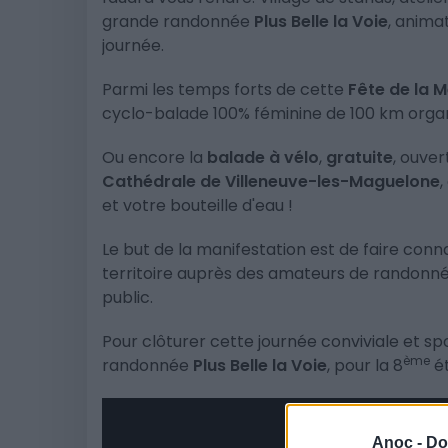
grande randonnée
Plus Belle la Voie
, anima
journée.
Parmi les temps forts de cette
Fête de la 
cyclo-balade 100% féminine de 100 km organ
Ou encore la
balade à vélo
,
gratuite
, ouver
Cathédrale de Villeneuve-les-Maguelone
,
et votre bouteille d'eau !
Le but de la manifestation est de faire conna
territoire auprès des amateurs de randonné
public.
Pour clôturer cette journée conviviale et spo
ème
randonnée
Plus Belle la Voie
, pour la 8
ét
Anoc -
Do