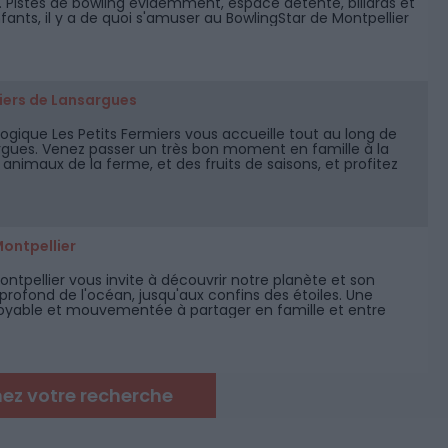
. Pistes de bowling évidemment, espace détente, billards et
fants, il y a de quoi s'amuser au BowlingStar de Montpellier
artier Près d'Arènes.
miers de Lansargues
gique Les Petits Fermiers vous accueille tout au long de
rgues. Venez passer un très bon moment en famille à la
nimaux de la ferme, et des fruits de saisons, et profitez
n air et de l'espace aquatique en été.
ontpellier
ntpellier vous invite à découvrir notre planète et son
 profond de l'océan, jusqu'aux confins des étoiles. Une
oyable et mouvementée à partager en famille et entre
rer en solo !
nez votre recherche