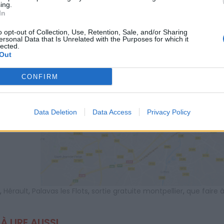
ing.
In
o opt-out of Collection, Use, Retention, Sale, and/or Sharing
ersonal Data that Is Unrelated with the Purposes for which it
lected.
Out
CONFIRM
s
AFFICHER LA CARTE
Data Deletion
Data Access
Privacy Policy
,
Hérault
,
Palavas les Flots
,
sortie gratuite montpellier
,
que faire 
À LIRE AUSSI...