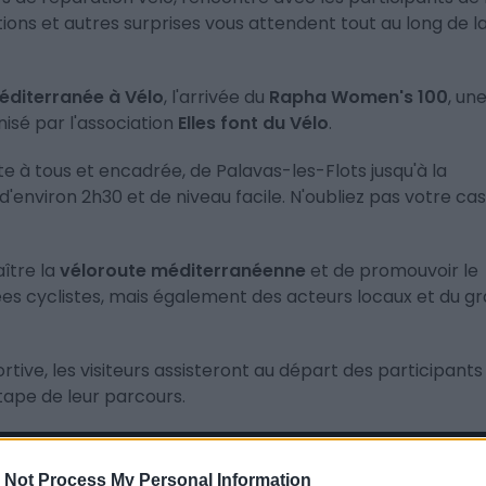
tions et autres surprises vous attendent tout au long de l
Méditerranée à Vélo
, l'arrivée du
Rapha Women's 100
, un
isé par l'association
Elles font du Vélo
.
te à tous et encadrée, de Palavas-les-Flots jusqu'à la
 d'environ 2h30 et de niveau facile. N'oubliez pas votre ca
ître la
véloroute méditerranéenne
et de promouvoir le
es cyclistes, mais également des acteurs locaux et du g
rtive, les visiteurs assisteront au départ des participants 
ape de leur parcours.
 Not Process My Personal Information