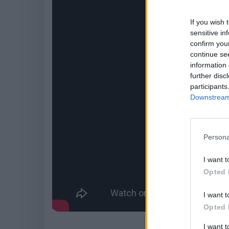
If you wish 
sensitive in
confirm you
continue se
information 
further disc
participants
Downstream 
Persona
I want t
Opted 
I want t
Opted 
I want 