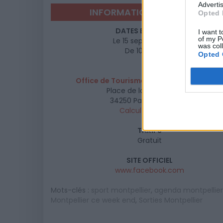
Advertis
INFORMATIONS PRATIQUES
Opted 
DATES ET HORAIRES
I want t
of my P
Le 15 septembre 2018
was col
De 10h à 15h30
Opted 
LIEU
Office de Tourisme de Palavas-les-Flot
Place de la Méditerranée
34250
Palavas les Flots
Calcul d'itinéraire
TARIFS
Gratuit
SITE OFFICIEL
www.facebook.com
Mots-clés :
sport montpellier
,
agenda montpellier
Montpellier ce week end
,
Sorties Montpellier