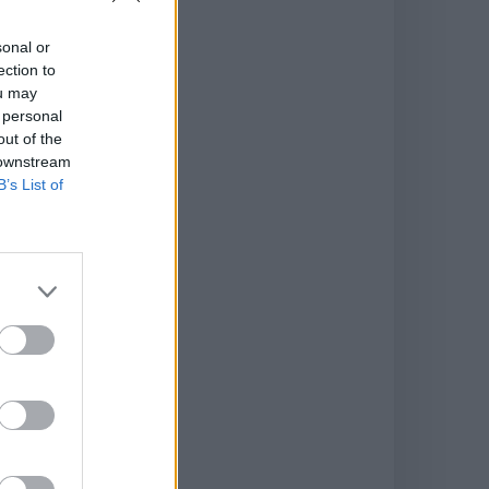
sonal or
ection to
ou may
 personal
out of the
 downstream
B’s List of