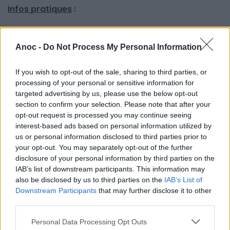
Infos pratiques
:
Inscrivez vous sur le
site de l'office du tourisme de
Montpellier
et rendez-vous 10 minutes avant le
Anoc -
Do Not Process My Personal Information
début de la visite au RBC Concept Store de
Montpellier.
If you wish to opt-out of the sale, sharing to third parties, or
processing of your personal or sensitive information for
Le port du masque est obligatoire pour les
targeted advertising by us, please use the below opt-out
visiteurs et les guides.
section to confirm your selection. Please note that after your
opt-out request is processed you may continue seeing
interest-based ads based on personal information utilized by
us or personal information disclosed to third parties prior to
INFORMATIONS PRATIQUES
your opt-out. You may separately opt-out of the further
disclosure of your personal information by third parties on the
DATES ET HORAIRES
Du 19 juillet 2021 au 23 septembre 2021
IAB’s list of downstream participants. This information may
also be disclosed by us to third parties on the
IAB’s List of
LIEU
Downstream Participants
that may further disclose it to other
RBC Concept Store Montpellier
third parties.
Port Marianne
34000
Montpellier
Personal Data Processing Opt Outs