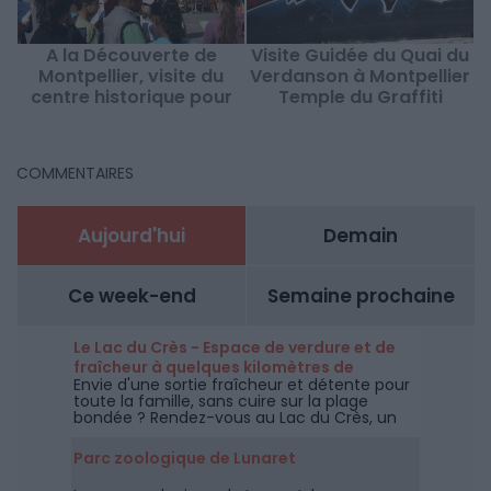
A la Découverte de
Visite Guidée du Quai du
Montpellier, visite du
Verdanson à Montpellier
centre historique pour
Temple du Graffiti
les enfants
COMMENTAIRES
Aujourd'hui
Demain
Ce week-end
Semaine prochaine
Le Lac du Crès - Espace de verdure et de
fraîcheur à quelques kilomètres de
Envie d'une sortie fraîcheur et détente pour
Montpellier
toute la famille, sans cuire sur la plage
bondée ? Rendez-vous au Lac du Crès, un
espace de 27 hectares ouverts
gratuitement à tous et toute l'année à
Parc zoologique de Lunaret
quelques kilomètres de Montpellier.