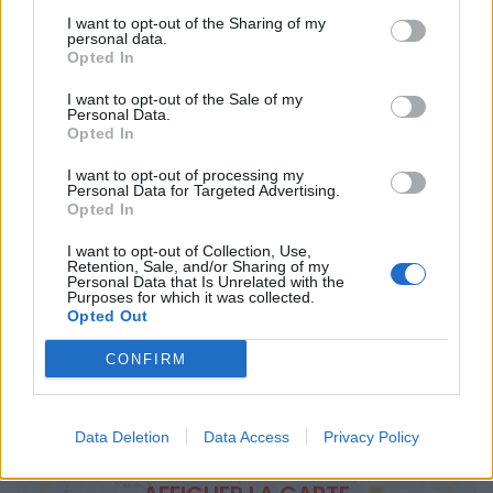
Calcul d'itinéraire
ACCÈS
I want to opt-out of the Sharing of my
personal data.
Tram lignes 1 et 3 : Arrêt Port Marianne
Opted In
TARIFS
I want to opt-out of the Sale of my
Moins de 18 ans : Gratuit
Personal Data.
Tarif réduit : 9€
Opted In
Plein tarif : 11€
I want to opt-out of processing my
Personal Data for Targeted Advertising.
SITE OFFICIEL
Opted In
book.montpellier-tourisme.fr
I want to opt-out of Collection, Use,
Retention, Sale, and/or Sharing of my
Personal Data that Is Unrelated with the
Purposes for which it was collected.
Opted Out
CONFIRM
Data Deletion
Data Access
Privacy Policy