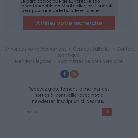
Le parc zoologique de Lunaret, le zoo
incontournable de Montpellier, est l'endroit
idéal pour une belle balade en pleine
garrigue à la découverte des animaux des
cinq continents.
Affinez votre recherche
Annoncez votre événement
•
Contact éditorial
•
Contact
technique
Mentions légales
•
Paramètres de confidentialité
Recevez gratuitement le meilleur des
sorties à Montpellier avec notre
newsletter, inscription ci-dessous :
>